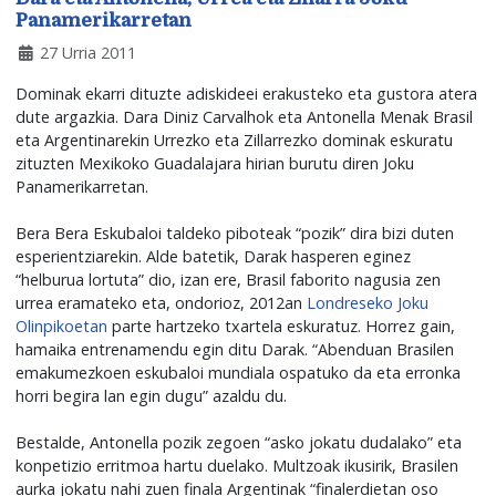
Panamerikarretan
27 Urria 2011
Dominak ekarri dituzte adiskideei erakusteko eta gustora atera
dute argazkia. Dara Diniz Carvalhok eta Antonella Menak Brasil
eta Argentinarekin Urrezko eta Zillarrezko dominak eskuratu
zituzten Mexikoko Guadalajara hirian burutu diren Joku
Panamerikarretan.
Bera Bera Eskubaloi taldeko piboteak “pozik” dira bizi duten
esperientziarekin. Alde batetik, Darak hasperen eginez
“helburua lortuta” dio, izan ere, Brasil faborito nagusia zen
urrea eramateko eta, ondorioz, 2012an
Londreseko Joku
Olinpikoetan
parte hartzeko txartela eskuratuz. Horrez gain,
hamaika entrenamendu egin ditu Darak. “Abenduan Brasilen
emakumezkoen eskubaloi mundiala ospatuko da eta erronka
horri begira lan egin dugu” azaldu du.
Bestalde, Antonella pozik zegoen “asko jokatu dudalako” eta
konpetizio erritmoa hartu duelako. Multzoak ikusirik, Brasilen
aurka jokatu nahi zuen finala Argentinak “finalerdietan oso