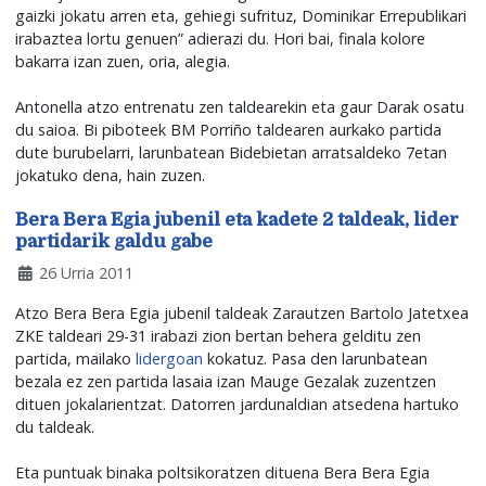
gaizki jokatu arren eta, gehiegi sufrituz, Dominikar Errepublikari
irabaztea lortu genuen” adierazi du. Hori bai, finala kolore
bakarra izan zuen, oria, alegia.
Antonella atzo entrenatu zen taldearekin eta gaur Darak osatu
du saioa. Bi piboteek BM Porriño taldearen aurkako partida
dute burubelarri, larunbatean Bidebietan arratsaldeko 7etan
jokatuko dena, hain zuzen.
Bera Bera Egia jubenil eta kadete 2 taldeak, lider
partidarik galdu gabe
26 Urria 2011
Atzo Bera Bera Egia jubenil taldeak Zarautzen Bartolo Jatetxea
ZKE taldeari 29-31 irabazi zion bertan behera gelditu zen
partida, mailako
lidergoan
kokatuz. Pasa den larunbatean
bezala ez zen partida lasaia izan Mauge Gezalak zuzentzen
dituen jokalarientzat. Datorren jardunaldian atsedena hartuko
du taldeak.
Eta puntuak binaka poltsikoratzen dituena Bera Bera Egia