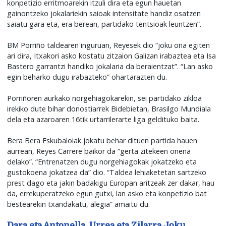
konpetizio erritmoarekin itzuli dira eta egun hauetan
gainontzeko jokalariekin saioak intensitate handiz osatzen
saiatu gara eta, era berean, partidako tentsioak leuntzen”.
BM Porriño taldearen inguruan, Reyesek dio “joku ona egiten
ari dira, Itxakori asko kostatu zitzaion Galizan irabaztea eta Isa
Bastero garrantzi handiko jokalaria da beraientzat”. “Lan asko
egin beharko dugu irabazteko” ohartarazten du.
Porriñoren aurkako norgehiagokarekin, sei partidako zikloa
irekiko dute bihar donostiarrek Bidebietan, Brasilgo Mundiala
dela eta azaroaren 16tik urtarrilerarte liga geldituko baita.
Bera Bera Eskubaloiak jokatu behar dituen partida hauen
aurrean, Reyes Carrere baikor da “gerta zitekeen onena
delako”. “Entrenatzen dugu norgehiagokak jokatzeko eta
gustokoena jokatzea da” dio. “Taldea lehiaketetan sartzeko
prest dago eta jakin badakigu Europan aritzeak zer dakar, hau
da, errekuperatzeko egun gutxi, lan asko eta konpetizio bat
bestearekin txandakatu, alegia” amaitu du.
Dara eta Antonella, Urrea eta Zilarra Joku