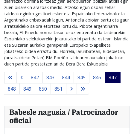
zilarrezko domina lortzeaz gain aeropuerton poliziak atxiki egin
zuen bisarekin arazoak medio. Atzoko egun osoan zehar
taldeak eginiko gestioei esker eta Espainiako federazioak eta
Argentinako enbaxadak lagun, Antonella abioian sartu eta gaur
arratsaldeko saiora etortzea lortu du. Pibote argentinarra
bezala, Eli Pinedo normaltasun osoz entrenatu da taldearekin
Espainiako selekzioarekin jokatutako bi partida ostean. Islandia
eta Suizaren aurkako garaipenek Europako txapelketa
jokatzeko bidea erraztu du. Horrela, larunbatean, Bidebietan,
(arratsaldeko 7etan) BM Porriño taldearen aurkako jokatuko
duen partida prestatzen ari da Bera Bera Eskubaloia.
842
843
844
845
846
847
848
849
850
851
Babesle nagusia / Patrocinador
oficial