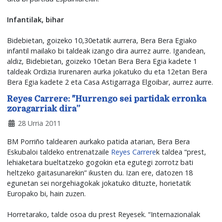
Infantilak, bihar
Bidebietan, goizeko 10,30etatik aurrera, Bera Bera Egiako
infantil mailako bi taldeak izango dira aurrez aurre. Igandean,
aldiz, Bidebietan, goizeko 10etan Bera Bera Egia kadete 1
taldeak Ordizia Irurenaren aurka jokatuko du eta 12etan Bera
Bera Egia kadete 2 eta Casa Astigarraga Elgoibar, aurrez aurre.
Reyes Carrere: "Hurrengo sei partidak erronka
zoragarriak dira”
28 Urria 2011
BM Porriño taldearen aurkako patida atarian, Bera Bera
Eskubaloi taldeko entrenatzaile
Reyes Carrere
k taldea “prest,
lehiaketara bueltatzeko gogokin eta egutegi zorrotz bati
heltzeko gaitasunarekin” ikusten du. Izan ere, datozen 18
egunetan sei norgehiagokak jokatuko dituzte, horietatik
Europako bi, hain zuzen.
Horretarako, talde osoa du prest Reyesek. “Internazionalak