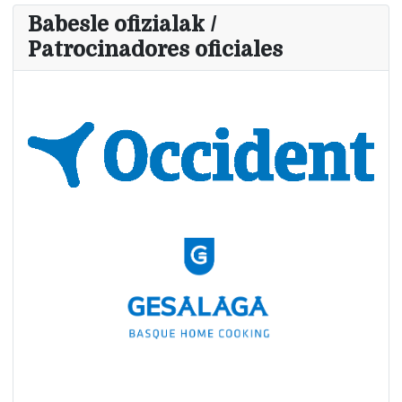
Babesle ofizialak /
Patrocinadores oficiales