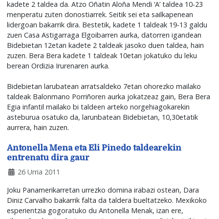
kadete 2 taldea da. Atzo Oñatin Aloña Mendi ‘A’ taldea 10-23
menperatu zuten donostiarrek. Seitik sei eta sailkapenean
lidergoan bakarrik dira. Bestetik, kadete 1 taldeak 19-13 galdu
zuen Casa Astigarraga Elgoibarren aurka, datorren igandean
Bidebietan 12etan kadete 2 taldeak jasoko duen taldea, hain
zuzen. Bera Bera kadete 1 taldeak 10etan jokatuko du leku
berean Ordizia Irurenaren aurka.
Bidebietan larubatean arratsaldeko 7etan ohorezko mailako
taldeak Balonmano Porriñoren aurka jokatzeaz gain, Bera Bera
Egia infantil mailako bi taldeen arteko norgehiagokarekin
asteburua osatuko da, larunbatean Bidebietan, 10,30etatik
aurrera, hain zuzen.
Antonella Mena eta Eli Pinedo taldearekin
entrenatu dira gaur
26 Urria 2011
Joku Panamerikarretan urrezko domina irabazi ostean, Dara
Diniz Carvalho bakarrik falta da taldera bueltatzeko. Mexikoko
esperientzia gogoratuko du Antonella Menak, izan ere,