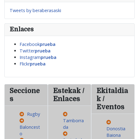
Tweets by beraberasaski
Enlaces
Facebook
prueba
Twitter
prueba
Instagram
prueba
Flickr
prueba
Seccione
Estekak /
Ekitaldia
s
Enlaces
k /
Eventos
Rugby
Tamborra
Baloncest
da
Donostia
o
Baiona