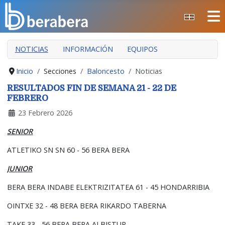
Seleccione su idioma
CERRAR
NOTICIAS
INFORMACIÓN
EQUIPOS
INICIO
CLUB
Inicio
Secciones
Baloncesto
Noticias
MANTEO
RESULTADOS FIN DE SEMANA 21 - 22 DE
FEBRERO
SECCIONES
23 Febrero 2026
EVENTOS
SENIOR
ÁREA SOCIAL
ATLETIKO SN SN 60 - 56 BERA BERA
PREVENCIÓN DE LA VIOLENCIA
JUNIOR
BERA BERA IZARRAK
BERA BERA INDABE ELEKTRIZITATEA 61 - 45 HONDARRIBIA
OINTXE 32 - 48 BERA BERA RIKARDO TABERNA
TAKE 33 - 56 BERA BERA ALBISTUR