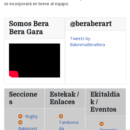
se incorporará en breve al equipo.
Somos Bera
@beraberart
Bera Gara
Tweets by
BalonmaBeraBera
Seccione
Estekak /
Ekitaldia
s
Enlaces
k /
Eventos
Rugby
Tamborra
Baloncest
da
Donostia