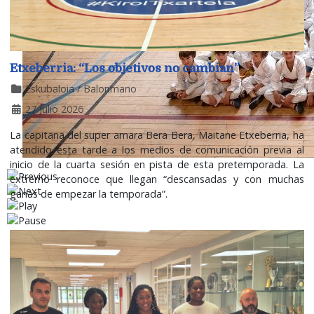
Etxeberria: “Los objetivos no cambian”
Eskubaloia / Balonmano
27 Julio 2026
La capitana del super amara Bera Bera, Maitane Etxeberria, ha
atendido esta tarde a los medios de comunicación previa al
inicio de la cuarta sesión en pista de esta pretemporada. La
extremo reconoce que llegan “descansadas y con muchas
ganas de empezar la temporada”.