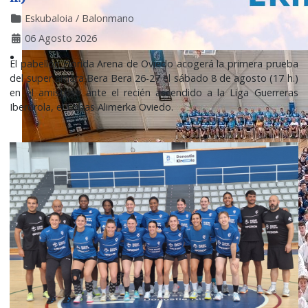
Eskubaloia / Balonmano
06 Agosto 2026
El pabellón Florida Arena de Oviedo acogerá la primera prueba
del super amara Bera Bera 26-27 el sábado 8 de agosto (17 h.)
en el amistoso ante el recién ascendido a la Liga Guerreras
Iberdrola, el Lobas Alimerka Oviedo.