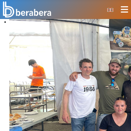
Seleccione su idioma
CERRAR
INICIO
CLUB
MANTEO
SECCIONES
EVENTOS
ÁREA SOCIAL
PREVENCIÓN DE LA VIOLENCIA
BERA BERA IZARRAK