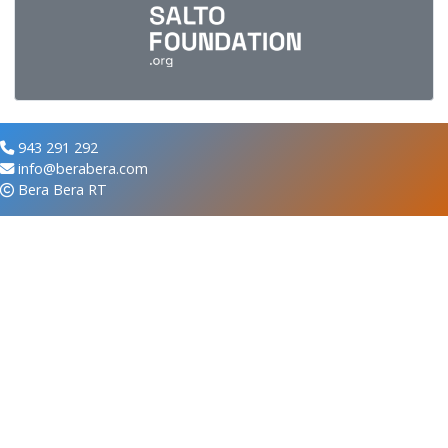
943 291 292
info@berabera.com
Bera Bera RT