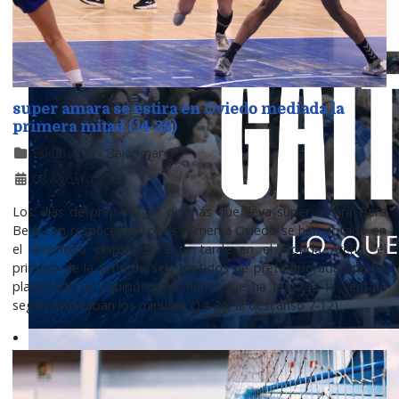
super amara se estira en Oviedo mediada la
primera mitad (14-26)
Eskubaloia / Balonmano
08 Agosto 2026
Los días de preparación de más que lleva super amara Bera
Bera con respecto al Lobas Alimerka Oviedo se han notado en
el amistoso disputado esta tarde en el Florida Arena, el
primero de la serie de seis partidos de pretemporada que ha
planificado el equipo donostiarra que ha logrado la ventaja
según avanzaban los minutos (14-26, al descanso 7-12).