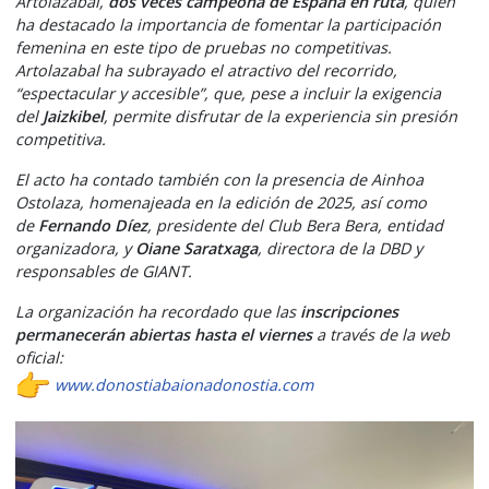
Artolazabal,
dos veces campeona de España en ruta
, quien
ha destacado la importancia de fomentar la participación
femenina en este tipo de pruebas no competitivas.
Artolazabal ha subrayado el atractivo del recorrido,
“espectacular y accesible”, que, pese a incluir la exigencia
del
Jaizkibel
, permite disfrutar de la experiencia sin presión
competitiva.
El acto ha contado también con la presencia de Ainhoa
Ostolaza, homenajeada en la edición de 2025, así como
de
Fernando Díez
, presidente del Club Bera Bera, entidad
organizadora, y
Oiane Saratxaga
, directora de la DBD y
responsables de GIANT.
La organización ha recordado que las
inscripciones
permanecerán abiertas hasta el viernes
a través de la web
oficial:
www.donostiabaionadonostia.com