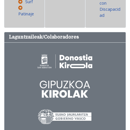
Surf
con
Discapacid
Patinaje
ad
Laguntzaileak/Colaboradores