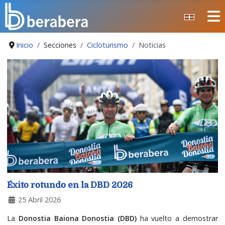
Seleccione su idioma
CERRAR
Inicio
Secciones
Cicloturismo
Noticias
INICIO
CLUB
MANTEO
SECCIONES
EVENTOS
ÁREA SOCIAL
PREVENCIÓN DE LA VIOLENCIA
BERA BERA IZARRAK
Éxito rotundo en la DBD 2026
25 Abril 2026
La
Donostia Baiona Donostia (DBD)
ha vuelto a demostrar