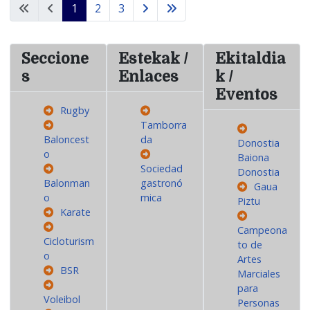
1
2
3
Seccione
Estekak /
Ekitaldia
s
Enlaces
k /
Eventos
Rugby
Tamborra
Baloncest
da
Donostia
o
Baiona
Sociedad
Donostia
Balonman
gastronó
Gaua
o
mica
Piztu
Karate
Campeona
Cicloturism
to de
o
Artes
BSR
Marciales
para
Voleibol
Personas