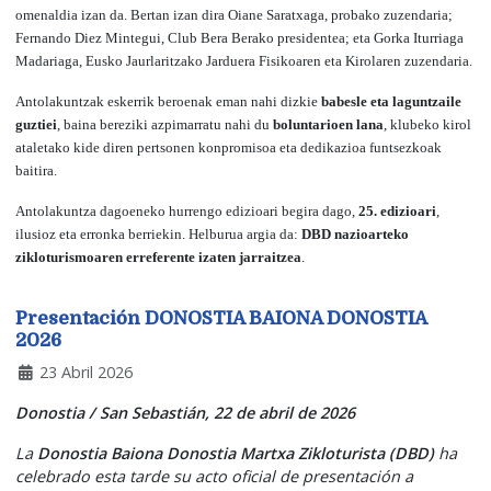
omenaldia izan da. Bertan izan dira
Oiane Saratxaga
, probako zuzendaria;
Fernando Diez Mintegui
, Club Bera Berako presidentea; eta
Gorka Iturriaga
Madariaga
, Eusko Jaurlaritzako Jarduera Fisikoaren eta Kirolaren zuzendaria.
Antolakuntzak eskerrik beroenak eman nahi dizkie
babesle eta laguntzaile
guztiei
, baina bereziki azpimarratu nahi du
boluntarioen lana
, klubeko kirol
ataletako kide diren pertsonen konpromisoa eta dedikazioa funtsezkoak
baitira.
Antolakuntza dagoeneko hurrengo edizioari begira dago,
25. edizioari
,
ilusioz eta erronka berriekin. Helburua argia da:
DBD nazioarteko
zikloturismoaren erreferente izaten jarraitzea
.
Presentación DONOSTIA BAIONA DONOSTIA
2026
23 Abril 2026
Donostia / San Sebastián, 22 de abril de 2026
La
Donostia Baiona Donostia Martxa Zikloturista (DBD)
ha
celebrado esta tarde su acto oficial de presentación a