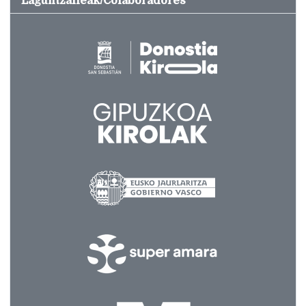
Laguntzaileak/Colaboradores