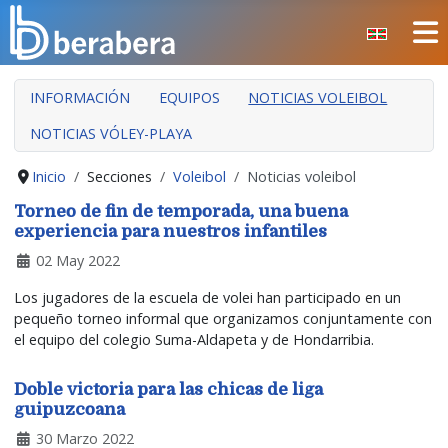
Seleccione su idioma
CERRAR
INFORMACIÓN
EQUIPOS
NOTICIAS VOLEIBOL
INICIO
NOTICIAS VÓLEY-PLAYA
CLUB
MANTEO
Inicio
Secciones
Voleibol
Noticias voleibol
SECCIONES
Torneo de fin de temporada, una buena
experiencia para nuestros infantiles
EVENTOS
02 May 2022
ÁREA SOCIAL
Los jugadores de la escuela de volei han participado en un
PREVENCIÓN DE LA VIOLENCIA
pequeño torneo informal que organizamos conjuntamente con
el equipo del colegio Suma-Aldapeta y de Hondarribia.
BERA BERA IZARRAK
Doble victoria para las chicas de liga
guipuzcoana
30 Marzo 2022