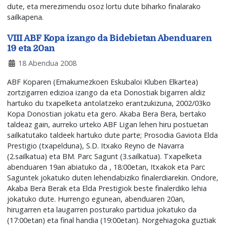
dute, eta merezimendu osoz lortu dute biharko finalarako
sailkapena.
VIII ABF Kopa izango da Bidebietan Abenduaren
19 eta 20an
18 Abendua 2008
ABF Koparen (Emakumezkoen Eskubaloi Kluben Elkartea)
zortzigarren edizioa izango da eta Donostiak bigarren aldiz
hartuko du txapelketa antolatzeko erantzukizuna, 2002/03ko
Kopa Donostian jokatu eta gero. Akaba Bera Bera, bertako
taldeaz gain, aurreko urteko ABF Ligan lehen hiru postuetan
sailkatutako taldeek hartuko dute parte; Prosodia Gaviota Elda
Prestigio (txapelduna), S.D. Itxako Reyno de Navarra
(2.sailkatua) eta BM. Parc Sagunt (3.sailkatua). Txapelketa
abenduaren 19an abiatuko da , 18:00etan, Itxakok eta Parc
Saguntek jokatuko duten lehendabiziko finalerdiarekin. Ondore,
Akaba Bera Berak eta Elda Prestigiok beste finalerdiko lehia
jokatuko dute. Hurrengo egunean, abenduaren 20an,
hirugarren eta laugarren posturako partidua jokatuko da
(17:00etan) eta final handia (19:00etan). Norgehiagoka guztiak