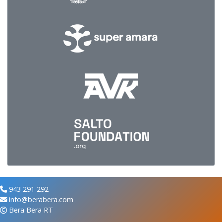
943 291 292
info@berabera.com
Bera Bera RT