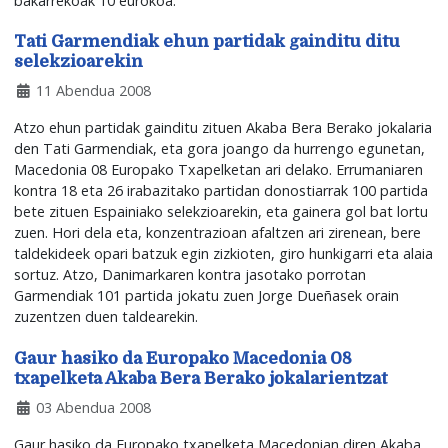
bakarrekoak 10 eurokoa.
Tati Garmendiak ehun partidak gainditu ditu
selekzioarekin
11 Abendua 2008
Atzo ehun partidak gainditu zituen Akaba Bera Berako jokalaria
den Tati Garmendiak, eta gora joango da hurrengo egunetan,
Macedonia 08 Europako Txapelketan ari delako. Errumaniaren
kontra 18 eta 26 irabazitako partidan donostiarrak 100 partida
bete zituen Espainiako selekzioarekin, eta gainera gol bat lortu
zuen. Hori dela eta, konzentrazioan afaltzen ari zirenean, bere
taldekideek opari batzuk egin zizkioten, giro hunkigarri eta alaia
sortuz. Atzo, Danimarkaren kontra jasotako porrotan
Garmendiak 101 partida jokatu zuen Jorge Dueñasek orain
zuzentzen duen taldearekin.
Gaur hasiko da Europako Macedonia 08
txapelketa Akaba Bera Berako jokalarientzat
03 Abendua 2008
Gaur hasiko da Europako txapelketa Macedonian diren Akaba