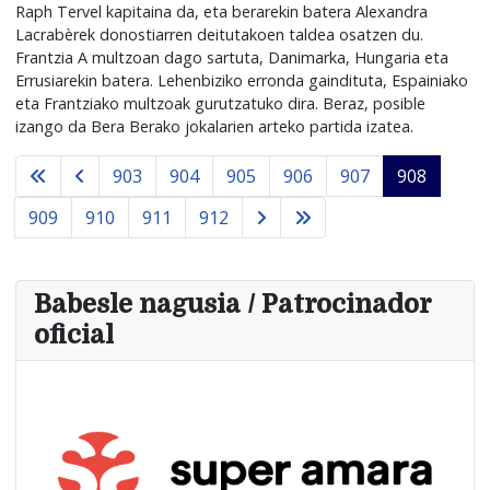
Raph Tervel kapitaina da, eta berarekin batera Alexandra
Lacrabèrek donostiarren deitutakoen taldea osatzen du.
Frantzia A multzoan dago sartuta, Danimarka, Hungaria eta
Errusiarekin batera. Lehenbiziko erronda gaindituta, Espainiako
eta Frantziako multzoak gurutzatuko dira. Beraz, posible
izango da Bera Berako jokalarien arteko partida izatea.
903
904
905
906
907
908
909
910
911
912
Babesle nagusia / Patrocinador
oficial