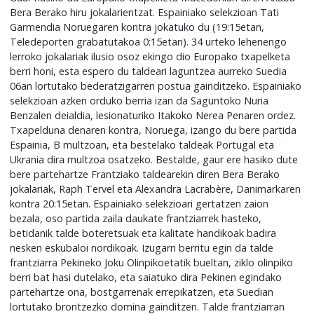
Bera Berako hiru jokalarientzat. Espainiako selekzioan Tati
Garmendia Noruegaren kontra jokatuko du (19:15etan,
Teledeporten grabatutakoa 0:15etan). 34 urteko lehenengo
lerroko jokalariak ilusio osoz ekingo dio Europako txapelketa
berri honi, esta espero du taldeari laguntzea aurreko Suedia
06an lortutako bederatzigarren postua gainditzeko. Espainiako
selekzioan azken orduko berria izan da Saguntoko Nuria
Benzalen deialdia, lesionaturiko Itakoko Nerea Penaren ordez.
Txapelduna denaren kontra, Noruega, izango du bere partida
Espainia, B multzoan, eta bestelako taldeak Portugal eta
Ukrania dira multzoa osatzeko. Bestalde, gaur ere hasiko dute
bere partehartze Frantziako taldearekin diren Bera Berako
jokalariak, Raph Tervel eta Alexandra Lacrabère, Danimarkaren
kontra 20:15etan. Espainiako selekzioari gertatzen zaion
bezala, oso partida zaila daukate frantziarrek hasteko,
betidanik talde boteretsuak eta kalitate handikoak badira
nesken eskubaloi nordikoak. Izugarri berritu egin da talde
frantziarra Pekineko Joku Olinpikoetatik bueltan, ziklo olinpiko
berri bat hasi dutelako, eta saiatuko dira Pekinen egindako
partehartze ona, bostgarrenak errepikatzen, eta Suedian
lortutako brontzezko domina gainditzen. Talde frantziarran