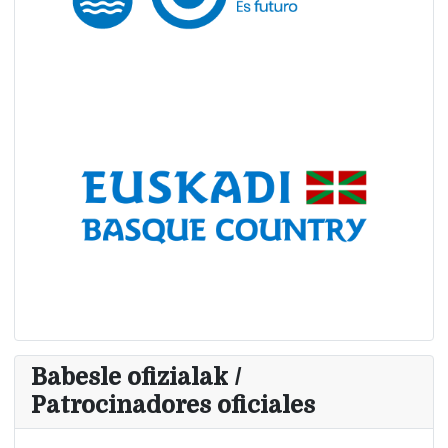
Babesle ofizialak /
Patrocinadores oficiales