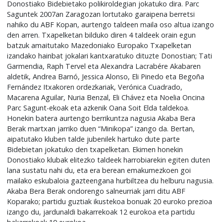
Donostiako Bidebietako polikiroldegian jokatuko dira. Parc
Saguntek 2007an Zaragozan lortutako garaipena berretsi
nahiko du ABF Kopan, aurtengo taldeen maila oso altua izango
den arren. Txapelketan bilduko diren 4 taldeek orain egun
batzuk amaitutako Mazedoniako Europako Txapelketan
izandako hainbat jokalari kantxaratuko dituzte Donostian; Tati
Garmendia, Raph Tervel eta Alexandra Lacrabére Akabaren
aldetik, Andrea Barnó, Jessica Alonso, Eli Pinedo eta Begoña
Fernández Itxakoren ordezkariak, Verónica Cuadrado,
Macarena Aguilar, Nuria Benzal, Eli Chávez eta Noelia Oncina
Parc Sagunt-ekoak eta azkenik Oana Soit Elda taldekoa.
Honekin batera aurtengo berrikuntza nagusia Akaba Bera
Berak martxan jarriko duen “Minikopa” izango da. Bertan,
aipatutako kluben talde jubenilek hartuko dute parte
Bidebietan jokatuko den txapelketan. Ekimen honekin
Donostiako klubak elitezko taldeek harrobiarekin egiten duten
lana sustatu nahi du, eta era berean emakumezkoen goi
mailako eskubaloia gazteengana hurbiltzea du helburu nagusia.
Akaba Bera Berak ondorengo salneurriak jarri ditu ABF
Koparako; partidu guztiak ikustekoa bonuak 20 euroko prezioa
izango du, jardunaldi bakarrekoak 12 eurokoa eta partidu