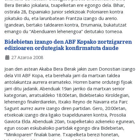
Bera Berako jokalaria, txapelketan ere egongo dela. Bihar,
ostirala 28, Espainiako Junior selekzioak Poloniaren kontra
jokatuko du, eta larunbatean Frantzia izango du arerio.
Igandean, bertako taldearen kontra, Errumania, bukatutzat
emango du “Abenduaren lehenengoa” deitutako torneoa.
Bidebietan izango den ABF Kopako zortzigarren
edizioaren ordutegiak konfirmatuta daude
27 Azaroa 2008
Joan den astean Akaba Bera Berak jakin zuen Donostian izango
dela VIII ABF Kopa, eta berehala jarri da martxan taldea
antolakuntza aurrera eramateko. Horren barne ordutegi fijoak
jarri ditu jadanik. Abenduak 19an jarriko da martxan senior
kategorian, arratsaldeko 18:00etan, Bidebietako Kiroldegian,
lehenengo finalerdiarekin, Itxako Reyno de Navarra eta Parc
Sagunt aurrez aurre izango diren partidan. Gero, 20:00etan,
etxekoak izango dira ligako txapeldunaren kontra, Prosolia
Gaviota Elda. Abenduak 20an, txapelketako azkeneko egunean,
egun osoan eskubaloiko partidak egongo dira Bidebietan,
“Minikoparen” finalak barne. Txapelketa berezi honetan,