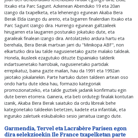
Itxako eta Parc Sagunt. Azkenean Abenduko 19 eta 20an
izango da txapelketa, eta lehenengo egunean Akaba Bera
Berak Elda izango du arerio, eta bigarren finalerdian Itxako eta
Parc Sagunt izango dira. Hurrengo egunean galtzaileek
hirugarren eta laugarren posturako jokatuko dute, eta
garaileak finalean izango dira. Antolatzeko ardura hartu eta
berehala, Bera Berak martxan jarri du "Minikopa ABF", non
elkartutko dira lau talde nagusienetako gazte malako taldeak.
Honela, ikusleek ezagutuko dituzte Espainiako talderik
indartsuenetako harrobiak, nagusienetako partidak
errepikatuz, baina gazte mailan, hau da 1991 eta 1992an
jaiotako jokalariekin. Parte hartuko duten taldeen artean oso
ondo hartu dute ideia hau, formazio kategoriak
promozionatzeko, eta talde guztiek jadanik konfirmatu egin
dute beren etorrera. Gainera, eta beti ordutegi finalak kontutan
izanik, Akaba Bera Berak saiatuko da ordu libreak behe
kategorietako taldeekin betetzen, kadete eta infantilak, eta
inguruko zaletuek eskubaloiko sesio jarraitua izango dute.
Garmendia, Tervel eta Lacrabère Parisen egon
dira selekzioekin Ile France txapelketan parte