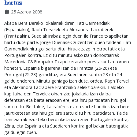
hartuz
25 Azaroa 2008
Akaba Bera Berako jokalariak diren Tati Garmendiak
(Espainiakin); Raph Tervelek eta Alexandra Lacrabèrek
(Frantziakin), Suediak irabazi egin duen Ile France txapelketan
hartu dute parte. Jorge Dueñasek zuzentzen duen taldean Tati
Garmendiak hiru gol sartu ditu, hiruak zazpi metroetatik eta
Portugalen kontra. Ez ditu minutu asko izan donostiarrak
Macedonia 08 Europako Txapelketarako prestakuntza torneo
honetan. Espainia bigarrena izan da Frantzia (25-26) eta
Portugal (25-23) gaindituz, eta Suediaren kontra 23 eta 24
galdu ondoren. Minutu gehiago izan dute, ordea, Raph Tervel
eta Alexandra Lacrabère Frantziako selekzioarekin. Taldeko
kapitaina den Tervelek oinarrizko jokalaria izan da bai
defentsan eta baita erasoan ere, eta hiru partidatan hiru gol
sartu ditu. Bestalde, Lacrabèrek ez du sorte handirik izan bere
jaurtiketetan eta hiru gol ere sartu ditu hiru partidatan. Talde
frantziarrak ezusteko berdinketa izan zuen Portugalen kontra,
28na, eta Espainia eta Suediaren kontra gol bakar batengatik
galdu egin zuen.