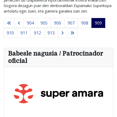
jarraitzen du txapeleketa inportanteenak etxera erakartzen.
Gogora dezagun joan den denboraldian Espainiako Superkopa
antolatu egin zuen, eta gainera garailea izan zen.
904
905
906
907
908
909
910
911
912
913
Babesle nagusia / Patrocinador
oficial