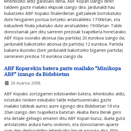
lehenbiziko aldiz garatuko dena, ABF Kopan izango diren
taldeen gazte mailako ekipoak izango dira. Jardunaldi hau
bukatzeko ABF Kopako finalerdietan galtzaileek borrokatuko
dute hirugarren postua lortzeko arratsaldeko 17:00etan, eta
irabazleek finala jokatuko dute arratsaldeko 19:00etan. Talde
donostiarrak jarri ditu sarreren prezioak txapelketa honetarako.
ABF Kopa osorako abonua (lau partida) 20 eurokoa izango da;
jardunaldi bakoitzeko abonua (bi partida) 12 eurokoa. Partida
bakarra ikusteko (beti jardunaldi bakoitzeko bigarren partida)
sarreraren prezioa 10 eurokoa izango da.
ABF Koparekin batera gazte mailako "Minikopa
ABF" izango da Bidebietan
26 Azaroa 2008
ABF Kopako zortzigarren edizioarekin batera, lehenbiziko aldiz,
estatuko nesken eskubaloi talde indartsuenetako gazte
mailako taldeak aurrez aurre egongo dira Bidebietan 19 eta
20an izango den txapelketa batetan. Akaba Bera Berak gero
eta detaile gehiago ematen ditu ABF Kopari buruz, duela gutzi
antolatzeko ardura hartu ondoren, eta donostiarren aparte
joan den denboraldiko lehenbiziko hiruak egongo dira, Elda,