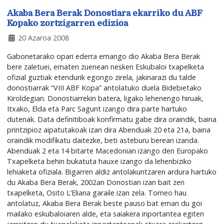
Akaba Bera Berak Donostiara ekarriko du ABF
Kopako zortzigarren edizioa
20 Azaroa 2008
Gabonetarako opari ederra emango dio Akaba Bera Berak
bere zaletuei, ematen zuenean nesken Eskubaloi txapelketa
ofizial guztiak etendurik egongo zirela, jakinarazi du talde
donostiarrak “VIII ABF Kopa” antolatuko duela Bidebietako
Kiroldegian. Donostiarrekin batera, ligako lehenengo hiruak,
Itxako, Elda eta Parc Sagunt izango dira parte hartuko
dutenak. Data definitiboak konfirmatu gabe dira oraindik, baina
printzipioz aipatutakoak izan dira Abenduak 20 eta 21a, baina
oraindik modifikatu daitezke, beti asteburu berean izanda.
Abenduak 2 eta 14 bitarte Macedonian izango den Europako
Txapelketa behin bukatuta hauxe izango da lehenbiziko
lehiaketa ofiziala. Bigarren aldiz antolakuntzaren ardura hartuko
du Akaba Bera Berak, 2002an Donostian izan bait zen
txapelketa, Osito L’Eliana garaile izan zela. Torneo hau
antolatuz, Akaba Bera Berak beste pauso bat eman du goi
mailako eskubaloiaren alde, eta saiakera inportantea egiten