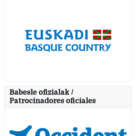
Babesle ofizialak /
Patrocinadores oficiales