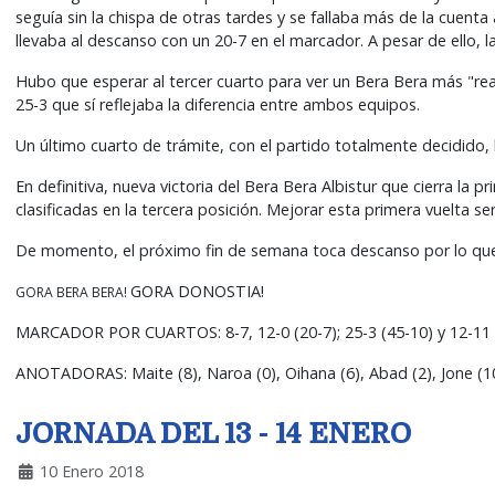
seguía sin la chispa de otras tardes y se fallaba más de la cuent
llevaba al descanso con un 20-7 en el marcador. A pesar de ello,
Hubo que esperar al tercer cuarto para ver un Bera Bera más "re
25-3 que sí reflejaba la diferencia entre ambos equipos.
Un último cuarto de trámite, con el partido totalmente decidido, ll
En definitiva, nueva victoria del Bera Bera Albistur que cierra la 
clasificadas en la tercera posición. Mejorar esta primera vuelta s
De momento, el próximo fin de semana toca descanso por lo que 
GORA DONOSTIA!
GORA BERA BERA!
MARCADOR POR CUARTOS: 8-7, 12-0 (20-7); 25-3 (45-10) y 12-11 (
ANOTADORAS: Maite (8), Naroa (0), Oihana (6), Abad (2), Jone (10), 
JORNADA DEL 13 - 14 ENERO
10 Enero 2018