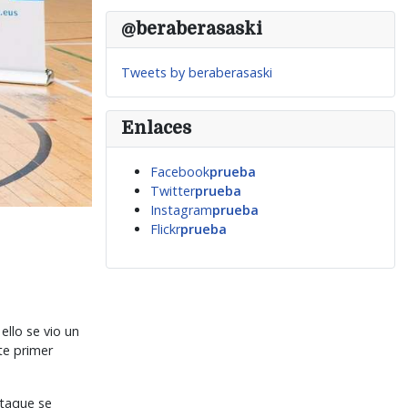
@beraberasaski
Tweets by beraberasaski
Enlaces
Facebook
prueba
Twitter
prueba
Instagram
prueba
Flickr
prueba
ello se vio un
te primer
ataque se