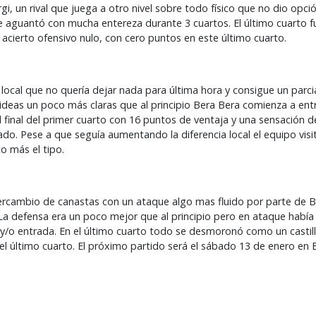
rgi, un rival que juega a otro nivel sobre todo físico que no dio opc
te aguantó con mucha entereza durante 3 cuartos. El último cuarto fu
acierto ofensivo nulo, con cero puntos en este último cuarto.
local que no quería dejar nada para última hora y consigue un parci
ideas un poco más claras que al principio Bera Bera comienza a entr
l final del primer cuarto con 16 puntos de ventaja y una sensación d
ado. Pese a que seguía aumentando la diferencia local el equipo visi
o más el tipo.
ntercambio de canastas con un ataque algo mas fluido por parte de 
La defensa era un poco mejor que al principio pero en ataque habí
ro y/o entrada. En el último cuarto todo se desmoronó como un castil
el último cuarto. El próximo partido será el sábado 13 de enero en 