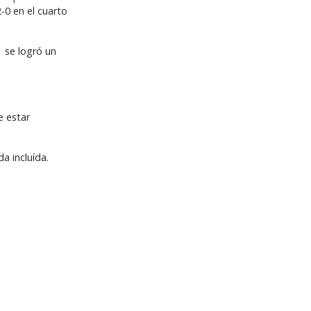
-0 en el cuarto
 se logró un
e estar
a incluída.