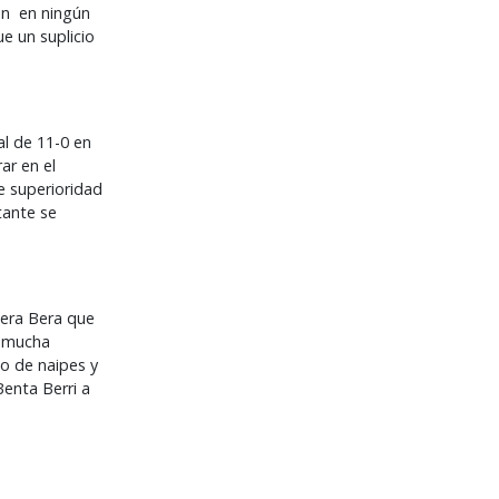
ión en ningún
e un suplicio
al de 11-0 en
ar en el
e superioridad
tante se
Bera Bera que
a mucha
lo de naipes y
Benta Berri a