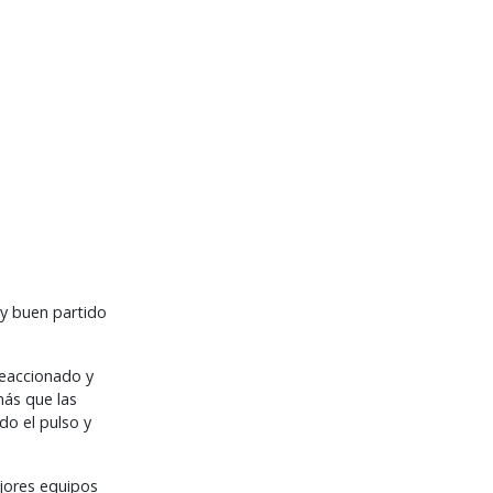
uy buen partido
reaccionado y
más que las
do el pulso y
ejores equipos