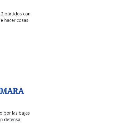
 2 partidos con
de hacer cosas
 AMARA
ro por las bajas
 en defensa
.