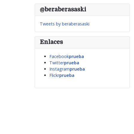
@beraberasaski
Tweets by beraberasaski
Enlaces
Facebook
prueba
Twitter
prueba
Instagram
prueba
Flickr
prueba