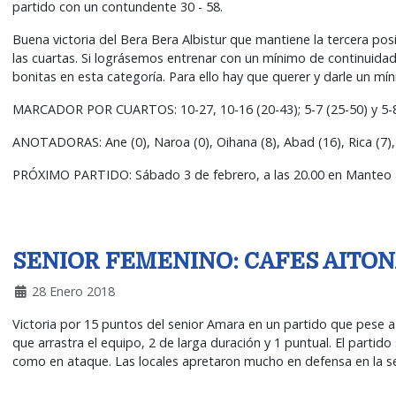
partido con un contundente 30 - 58.
Buena victoria del Bera Bera Albistur que mantiene la tercera po
las cuartas. Si lográsemos entrenar con un mínimo de continuid
bonitas en esta categoría. Para ello hay que querer y darle un m
MARCADOR POR CUARTOS: 10-27, 10-16 (20-43); 5-7 (25-50) y 5-8 
ANOTADORAS: Ane (0), Naroa (0), Oihana (8), Abad (16), Rica (7), Jo
PRÓXIMO PARTIDO: Sábado 3 de febrero, a las 20.00 en Manteo a
SENIOR FEMENINO: CAFES AITON
28 Enero 2018
Victoria por 15 puntos del senior Amara en un partido que pese a s
que arrastra el equipo, 2 de larga duración y 1 puntual. El partid
como en ataque. Las locales apretaron mucho en defensa en la se