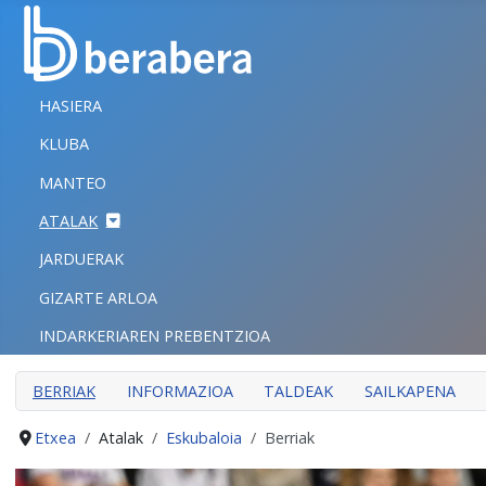
Select your language
ITXI
HASIERA
HASIERA
KLUBA
KLUBA
MANTEO
MANTEO
ATALAK
ATALAK
JARDUERAK
JARDUERAK
GIZARTE ARLOA
GIZARTE ARLOA
INDARKERIAREN PREBENTZIOA
INDARKERIAREN PREBENTZIOA
BERRIAK
INFORMAZIOA
TALDEAK
SAILKAPENA
Etxea
Atalak
Eskubaloia
Berriak