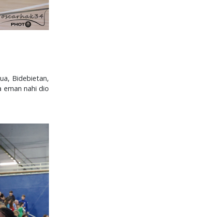
ua, Bidebietan,
na eman nahi dio