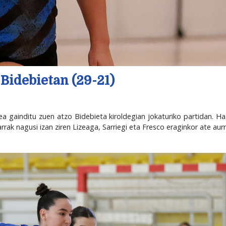
Bidebietan (29-21)
ea gainditu zuen atzo Bidebieta kiroldegian jokaturiko partidan. Ha
rak nagusi izan ziren Lizeaga, Sarriegi eta Fresco eraginkor ate aur