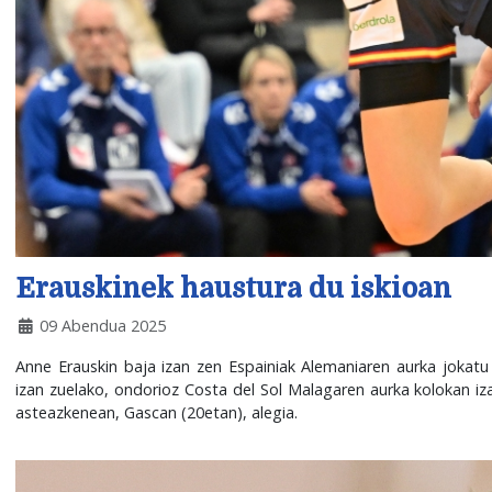
Erauskinek haustura du iskioan
09 Abendua 2025
Anne Erauskin baja izan zen Espainiak Alemaniaren aurka jokatu
izan zuelako, ondorioz Costa del Sol Malagaren aurka kolokan iz
asteazkenean, Gascan (20etan), alegia.