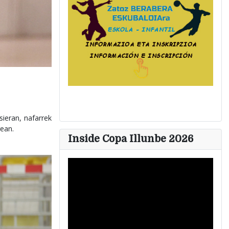
sieran, nafarrek
rean.
Inside Copa Illunbe 2026