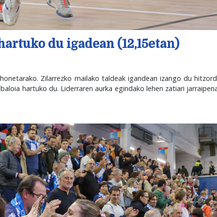
hartuko du igadean (12,15etan)
honetarako. Zilarrezko mailako taldeak igandean izango du hitzord
ubaloia hartuko du. Liderraren aurka egindako lehen zatiari jarraipe