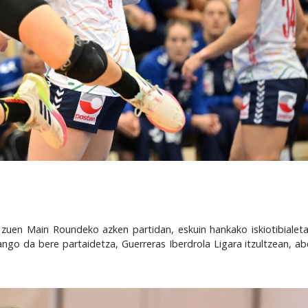
 zuen Main Roundeko azken partidan, eskuin hankako iskiotibialet
ango da bere partaidetza, Guerreras Iberdrola Ligara itzultzean, a