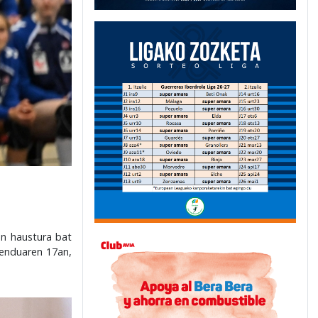
an haustura bat
benduaren 17an,