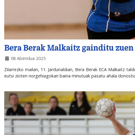
Bera Berak Malkaitz gainditu zuen 
08 Abendua 2025
Zilarrezko mailan, 11. Jardunaldian, Bera Berak ECA Malkaitz tald
eutsi zioten norgehiagokari baina minutuak pasatu ahala donostiar