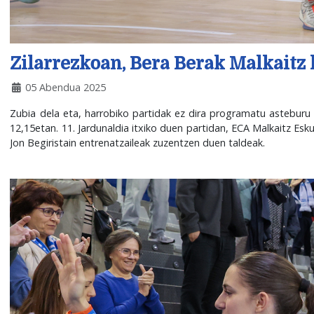
Zilarrezkoan, Bera Berak Malkaitz 
05 Abendua 2025
Zubia dela eta, harrobiko partidak ez dira programatu asteburu 
12,15etan. 11. Jardunaldia itxiko duen partidan, ECA Malkaitz Esk
Jon Begiristain entrenatzaileak zuzentzen duen taldeak.