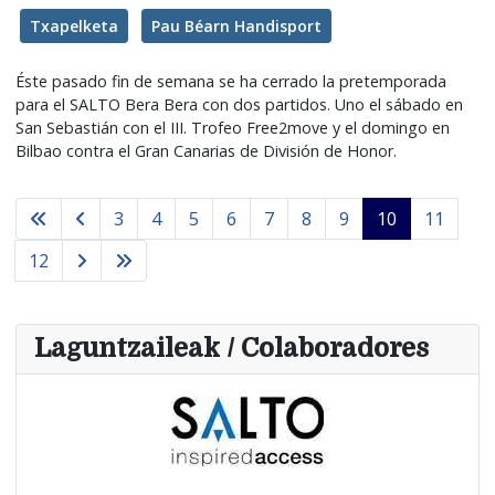
Txapelketa
Pau Béarn Handisport
Éste pasado fin de semana se ha cerrado la pretemporada
para el SALTO Bera Bera con dos partidos. Uno el sábado en
San Sebastián con el III. Trofeo Free2move y el domingo en
Bilbao contra el Gran Canarias de División de Honor.
3
4
5
6
7
8
9
10
11
12
Laguntzaileak / Colaboradores