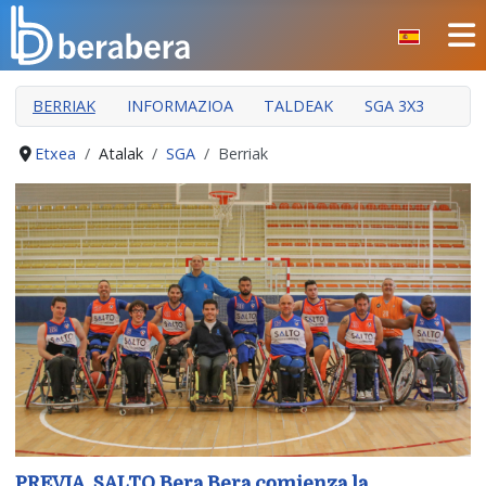
Select your language
ITXI
BERRIAK
INFORMAZIOA
TALDEAK
SGA 3X3
HASIERA
KLUBA
Etxea
Atalak
SGA
Berriak
MANTEO
ATALAK
JARDUERAK
GIZARTE ARLOA
INDARKERIAREN PREBENTZIOA
PREVIA. SALTO Bera Bera comienza la