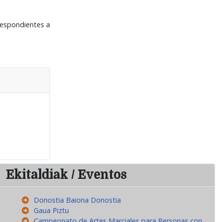
respondientes a
Ekitaldiak / Eventos
Donostia Baiona Donostia
Gaua Piztu
Campeonato de Artes Marciales para Personas con