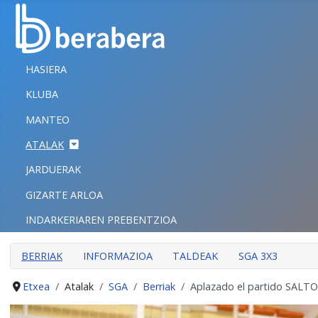
Select your language
ITXI
HASIERA
HASIERA
KLUBA
KLUBA
MANTEO
MANTEO
ATALAK
ATALAK
JARDUERAK
JARDUERAK
GIZARTE ARLOA
GIZARTE ARLOA
INDARKERIAREN PREBENTZIOA
INDARKERIAREN PREBENTZIOA
BERRIAK
INFORMAZIOA
TALDEAK
SGA 3X3
Etxea
Atalak
SGA
Berriak
Aplazado el partido SALT