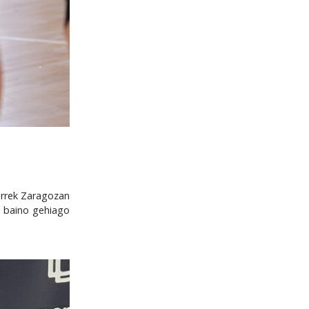
barrek Zaragozan
e baino gehiago