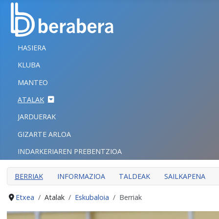
Select your language
ITXI
HASIERA
HASIERA
KLUBA
KLUBA
MANTEO
MANTEO
ATALAK
ATALAK
JARDUERAK
JARDUERAK
GIZARTE ARLOA
GIZARTE ARLOA
INDARKERIAREN PREBENTZIOA
INDARKERIAREN PREBENTZIOA
BERRIAK
INFORMAZIOA
TALDEAK
SAILKAPENA
Etxea
Atalak
Eskubaloia
Berriak