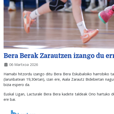
Bera Berak Zarautzen izango du e
06 Martxoa 2026
Hamabi hitzordu izango ditu Bera Bera Eskubaloiko harrobiko ta
(larunbatean 19,30etan), izan ere, Aiala Zarautz Bidebietan nagus
bizia espero da.
Euskal Ligan, Lacturale Bera Bera kadete taldeak Orio hartuko 
ere bai.