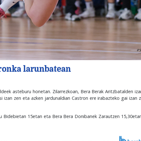
rronka larunbatean
ldeek asteburu honetan. Zilarrezkoan, Bera Berak Aritzbatalden iz
i izan zen eta azken jardunaldian Castron ere irabazteko gai izan z
du Bidebietan 15etan eta Bera Bera Donibanek Zarautzen 15,30etan