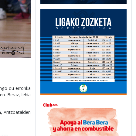
ango du erronka
en. Beraz, lehia
, Aritzbatalden