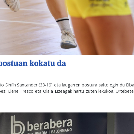
 postuan kokatu da
io Sinfín Santander (33-19) eta laugarren postura salto egin du Ei
pez, Elene Fresco eta Olaia Lizeagak hartu zuten lekukoa. Urtebet