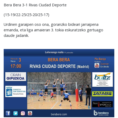
Bera Bera 3-1 Rivas Ciudad Deporte
(15-19/22-25/25-20/25-17)
Urdinen garaipen oso ona, goranzko bideari jarraipena
emanda, eta liga amaieran 3. tokia eskuratzeko gertuago
daude jadanik.