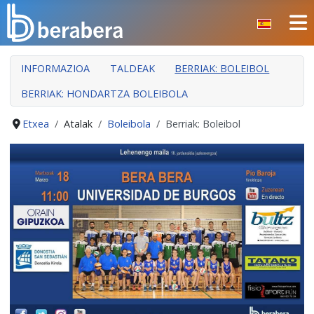
Select your language
ITXI
INFORMAZIOA
TALDEAK
BERRIAK: BOLEIBOL
HASIERA
BERRIAK: HONDARTZA BOLEIBOLA
KLUBA
MANTEO
Etxea
Atalak
Boleibola
Berriak: Boleibol
ATALAK
JARDUERAK
GIZARTE ARLOA
INDARKERIAREN PREBENTZIOA