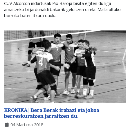
CUV Alcorcón indartusak Pio Baroja bisita egiten du liga
amaitzeko bi jardunaldi bakarrik gelditzen direla. Maila altuko
borroka baten itxura dauka.
KRONIKA | Bera Berak irabazi eta jokoa
berreskuratzen jarraitzen du.
04 Martxoa 2018