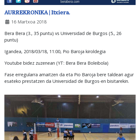
AURREKRONIKA | Itxiera.
16 Martxoa 2018
Bera Bera (3., 35 puntu) vs Universidad de Burgos (5., 26
puntu)
Igandea, 2018/03/18, 11:00, Pio Baroja kiroldegia
Youtube bidez zuzenean (YT: Bera Bera Boleibola)
Fase erregularra amaitzen da eta Pio Baroja bere taldeari agur
esateko prestatzen da Universidad de Burgos-en bisitarekin.