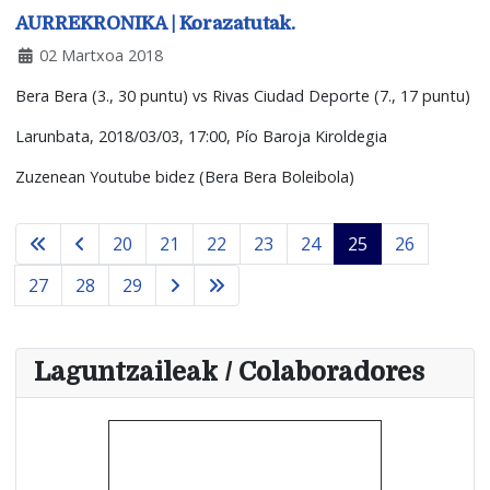
AURREKRONIKA | Korazatutak.
02 Martxoa 2018
Bera Bera (3., 30 puntu) vs Rivas Ciudad Deporte (7., 17 puntu)
Larunbata, 2018/03/03, 17:00, Pío Baroja Kiroldegia
Zuzenean Youtube bidez (Bera Bera Boleibola)
20
21
22
23
24
25
26
27
28
29
Laguntzaileak / Colaboradores