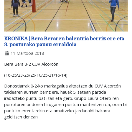
KRONIKA | Bera Beraren balentria berriz ere eta
3. posturako pausu erraldoia
11 Martxoa 2018
Bera Bera 3-2 CUV Alcorcón
(16-25/23-25/25-10/25-21/16-14)
Donostiarrak 0-2-ko markagailua altxatzen du CUV Alcorcón
taldearen aurrean berriz ere, hauek 5. setean partida
irabazteko puntu bat izan eta gero. Grupo Laura Otero-ren
porrotaren ondoren hirugarren postua mantentzen da, orain bi
puntuko errentarekin eta amaitzeko jardunaldi bakarra
gelditzen denean.