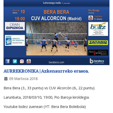
AURREKRONIKA | Azkenaurreko erasoa.
09 Martxoa 2018
Bera Bera (3., 33 puntu) vs CUV Alcorcón (6., 22 puntu)
Larunbata, 2018/03/10, 19:00, Pio Baroja kiroldegia.
Youtube bidez zuenean (YT: Bera Bera Boleibola)