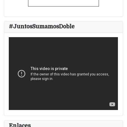
#JuntosSumamosDoble
Enlaces