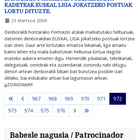
KADETEAK EUSKAL LIGA JOKATZEKO POSTUAK
LORTU DITUZTE.
23 Martxoa 2004
Denboraldi hontarako Formazio atalak markatutako helburuak,
datorren denboraldian EUSKAL LIGA jokatzeko postuak lortzea
izan ziren. Gaur arte lortutako emaitza bikainak, liga amaitu
baino lehen eta maila bakoitzean helburua lortua dagola
esateko aukera ematen digu. Hemendik jokalariak, teknikariak,
delegatuak, senideak eta zuzendariak zoriondu nahi ditugu,
denon artean denboraldi bikain bat burutzea posible izan
delako, bai eskubaloi arloan bai laguntasun arloan.
¡¡¡ZORIONAK!!!
967
968
969
970
971
972
973
974
975
976
Babesle nagusia / Patrocinador