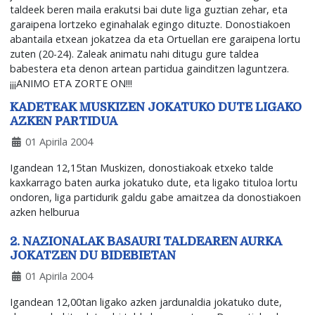
taldeek beren maila erakutsi bai dute liga guztian zehar, eta
garaipena lortzeko eginahalak egingo dituzte. Donostiakoen
abantaila etxean jokatzea da eta Ortuellan ere garaipena lortu
zuten (20-24). Zaleak animatu nahi ditugu gure taldea
babestera eta denon artean partidua gainditzen laguntzera.
¡¡¡ANIMO ETA ZORTE ON!!!
KADETEAK MUSKIZEN JOKATUKO DUTE LIGAKO
AZKEN PARTIDUA
01 Apirila 2004
Igandean 12,15tan Muskizen, donostiakoak etxeko talde
kaxkarrago baten aurka jokatuko dute, eta ligako tituloa lortu
ondoren, liga partidurik galdu gabe amaitzea da donostiakoen
azken helburua
2. NAZIONALAK BASAURI TALDEAREN AURKA
JOKATZEN DU BIDEBIETAN
01 Apirila 2004
Igandean 12,00tan ligako azken jardunaldia jokatuko dute,