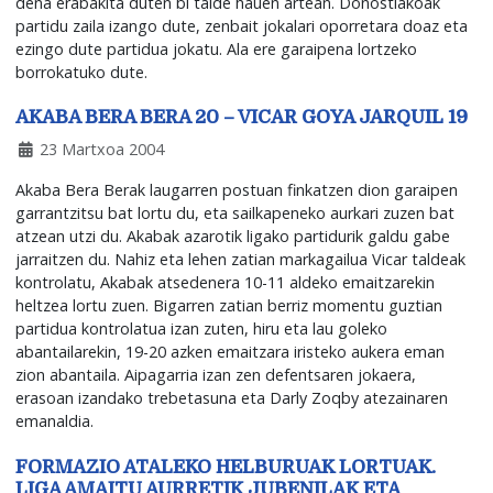
dena erabakita duten bi talde hauen artean. Donostiakoak
partidu zaila izango dute, zenbait jokalari oporretara doaz eta
ezingo dute partidua jokatu. Ala ere garaipena lortzeko
borrokatuko dute.
AKABA BERA BERA 20 – VICAR GOYA JARQUIL 19
23 Martxoa 2004
Akaba Bera Berak laugarren postuan finkatzen dion garaipen
garrantzitsu bat lortu du, eta sailkapeneko aurkari zuzen bat
atzean utzi du. Akabak azarotik ligako partidurik galdu gabe
jarraitzen du. Nahiz eta lehen zatian markagailua Vicar taldeak
kontrolatu, Akabak atsedenera 10-11 aldeko emaitzarekin
heltzea lortu zuen. Bigarren zatian berriz momentu guztian
partidua kontrolatua izan zuten, hiru eta lau goleko
abantailarekin, 19-20 azken emaitzara iristeko aukera eman
zion abantaila. Aipagarria izan zen defentsaren jokaera,
erasoan izandako trebetasuna eta Darly Zoqby atezainaren
emanaldia.
FORMAZIO ATALEKO HELBURUAK LORTUAK.
LIGA AMAITU AURRETIK JUBENILAK ETA