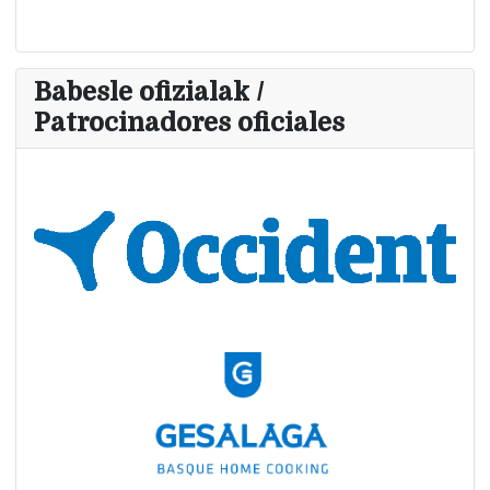
Babesle ofizialak /
Patrocinadores oficiales