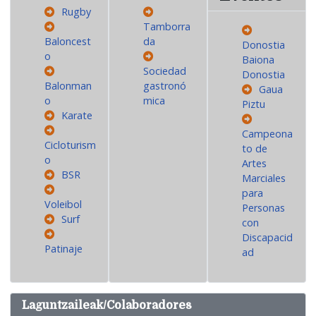
Rugby
Tamborra
Baloncest
da
Donostia
o
Baiona
Sociedad
Donostia
Balonman
gastronó
Gaua
o
mica
Piztu
Karate
Campeona
Cicloturism
to de
o
Artes
BSR
Marciales
para
Voleibol
Personas
Surf
con
Discapacid
Patinaje
ad
Laguntzaileak/Colaboradores