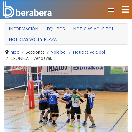
Seleccione su idioma
CERRAR
INFORMACIÓN
EQUIPOS
NOTICIAS VOLEIBOL
INICIO
NOTICIAS VÓLEY-PLAYA
CLUB
MANTEO
Inicio
Secciones
Voleibol
Noticias voleibol
CRÓNICA | Vendaval.
SECCIONES
EVENTOS
ÁREA SOCIAL
PREVENCIÓN DE LA VIOLENCIA
BERA BERA IZARRAK