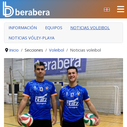
Seleccione su idioma
CERRAR
INFORMACIÓN
EQUIPOS
NOTICIAS VOLEIBOL
INICIO
NOTICIAS VÓLEY-PLAYA
CLUB
MANTEO
Inicio
Secciones
Voleibol
Noticias voleibol
SECCIONES
EVENTOS
ÁREA SOCIAL
PREVENCIÓN DE LA VIOLENCIA
BERA BERA IZARRAK