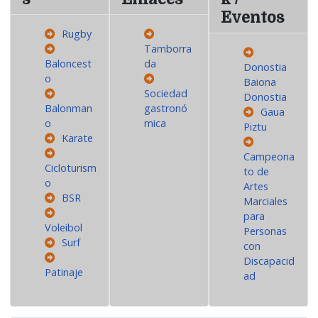
Eventos
Rugby
Tamborra
Baloncest
da
Donostia
o
Baiona
Sociedad
Donostia
Balonman
gastronó
Gaua
o
mica
Piztu
Karate
Campeona
Cicloturism
to de
o
Artes
BSR
Marciales
para
Voleibol
Personas
Surf
con
Discapacid
Patinaje
ad