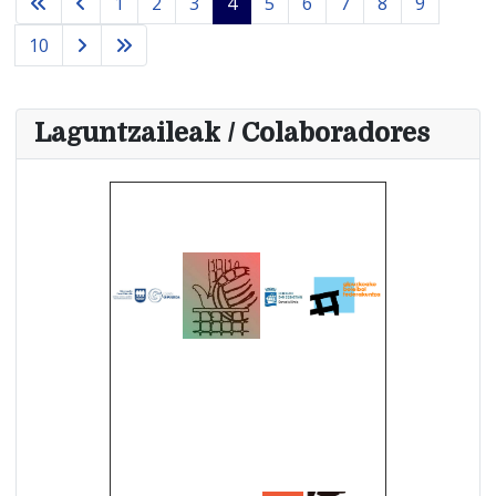
1
2
3
4
5
6
7
8
9
10
Laguntzaileak / Colaboradores