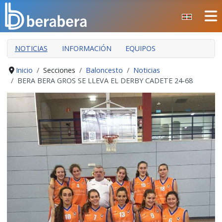
Seleccione su idioma
CERRAR
NOTICIAS
INFORMACIÓN
EQUIPOS
INICIO
CLUB
Inicio
Secciones
Baloncesto
Noticias
BERA BERA GROS SE LLEVA EL DERBY CADETE 24-68
MANTEO
SECCIONES
EVENTOS
ÁREA SOCIAL
PREVENCIÓN DE LA VIOLENCIA
BERA BERA IZARRAK