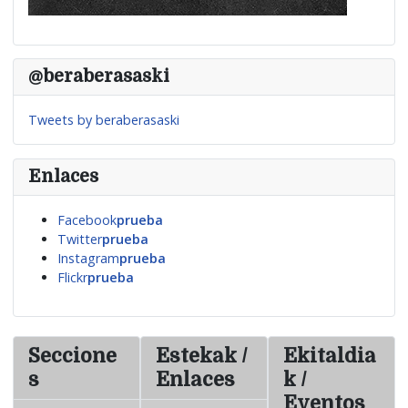
@beraberasaski
Tweets by beraberasaski
Enlaces
Facebook
prueba
Twitter
prueba
Instagram
prueba
Flickr
prueba
Seccione
Estekak /
Ekitaldia
s
Enlaces
k /
Eventos