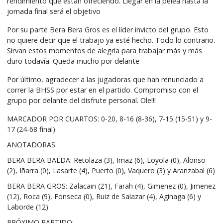
rendimiento que están ofreciendo. Llegar en la pelea hasta la
jornada final será el objetivo
Por su parte Bera Bera Gros es el líder invicto del grupo. Esto
no quiere decir que el trabajo ya esté hecho. Todo lo contrario.
Sirvan estos momentos de alegría para trabajar más y más
duro todavía. Queda mucho por delante
Por último, agradecer a las jugadoras que han renunciado a
correr la BHSS por estar en el partido. Compromiso con el
grupo por delante del disfrute personal. Ole!!!
MARCADOR POR CUARTOS: 0-20, 8-16 (8-36), 7-15 (15-51) y 9-
17 (24-68 final)
ANOTADORAS:
BERA BERA BALDA: Retolaza (3), Imaz (6), Loyola (0), Alonso
(2), Iñarra (0), Lasarte (4), Puerto (0), Vaquero (3) y Aranzabal (6)
BERA BERA GROS: Zalacain (21), Farah (4), Gimenez (0), Jimenez
(12), Roca (9), Fonseca (0), Ruiz de Salazar (4), Aginaga (6) y
Laborde (12)
PRÓXIMO PARTIDO: