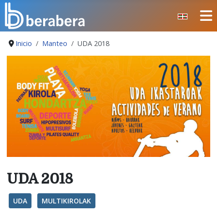
Seleccione su idioma
CERRAR
Inicio
Manteo
UDA 2018
INICIO
CLUB
MANTEO
SECCIONES
EVENTOS
ÁREA SOCIAL
PREVENCIÓN DE LA VIOLENCIA
BERA BERA IZARRAK
UDA 2018
UDA
MULTIKIROLAK