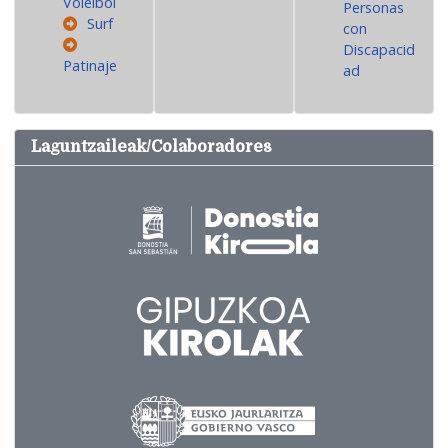
Voleibol
Personas
Surf
con
Discapacid
Patinaje
ad
Laguntzaileak/Colaboradores