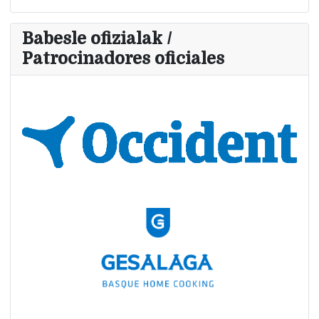
Babesle ofizialak /
Patrocinadores oficiales