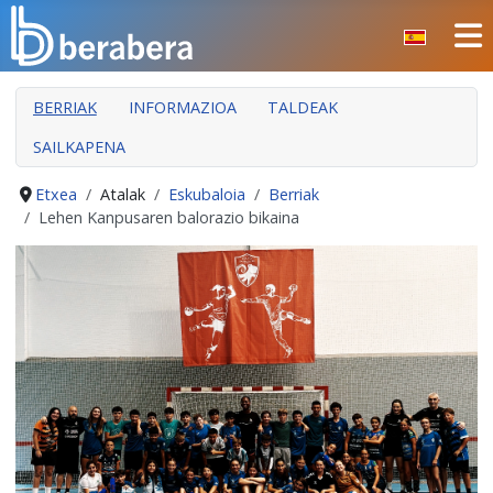
Select your language
ITXI
BERRIAK
INFORMAZIOA
TALDEAK
HASIERA
SAILKAPENA
KLUBA
MANTEO
Etxea
Atalak
Eskubaloia
Berriak
Lehen Kanpusaren balorazio bikaina
ATALAK
JARDUERAK
GIZARTE ARLOA
INDARKERIAREN PREBENTZIOA