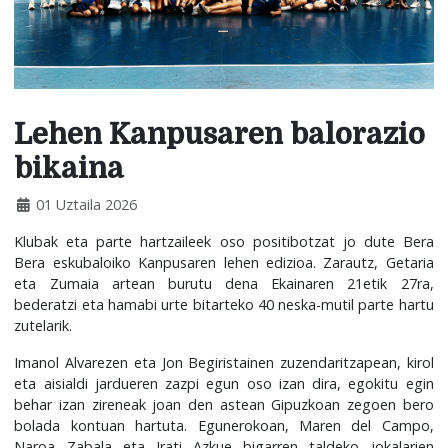
Lehen Kanpusaren balorazio
bikaina
01 Uztaila 2026
Klubak eta parte hartzaileek oso positibotzat jo dute Bera
Bera eskubaloiko Kanpusaren lehen edizioa. Zarautz, Getaria
eta Zumaia artean burutu dena Ekainaren 21etik 27ra,
bederatzi eta hamabi urte bitarteko 40 neska-mutil parte hartu
zutelarik.
Imanol Alvarezen eta Jon Begiristainen zuzendaritzapean, kirol
eta aisialdi jardueren zazpi egun oso izan dira, egokitu egin
behar izan zireneak joan den astean Gipuzkoan zegoen bero
bolada kontuan hartuta. Egunerokoan, Maren del Campo,
Naroa Zabala eta Irati Azkue bigarren taldeko jokalarien