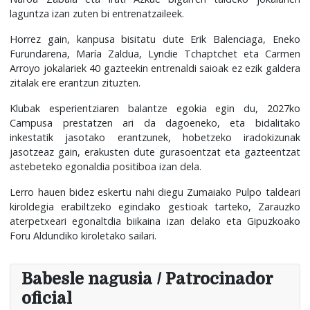
laguntza izan zuten bi entrenatzaileek.
Horrez gain, kanpusa bisitatu dute Erik Balenciaga, Eneko
Furundarena, María Zaldua, Lyndie Tchaptchet eta Carmen
Arroyo jokalariek 40 gazteekin entrenaldi saioak ez ezik galdera
zitalak ere erantzun zituzten.
Klubak esperientziaren balantze egokia egin du, 2027ko
Campusa prestatzen ari da dagoeneko, eta bidalitako
inkestatik jasotako erantzunek, hobetzeko iradokizunak
jasotzeaz gain, erakusten dute gurasoentzat eta gazteentzat
astebeteko egonaldia positiboa izan dela.
Lerro hauen bidez eskertu nahi diegu Zumaiako Pulpo taldeari
kiroldegia erabiltzeko egindako gestioak tarteko, Zarauzko
aterpetxeari egonaltdia biikaina izan delako eta Gipuzkoako
Foru Aldundiko kiroletako sailari.
Babesle nagusia / Patrocinador
oficial