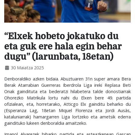
“Elxek hobeto jokatuko du
eta guk ere hala egin behar
dugu” (larunbata, 18etan)
30 Maiatza 2025
Denboraldiko azken bidaia. Abuztuaren 31n super amara Bera
Berak Atarrabian Guerreras Iberdrola Liga ireki Replasa Beti
Onak gaindituta eta bederatzi hilabetera talde donostiarrak
Ohorezko Matrikula lortu nahi du Elxen bere 49. partida
ofizialean, eta, horretarako, Atticgo Elx gainditu beharko du
(Esperanza Lag, 18etan Miquel Florenza eta Jordi Ausàs,
kataluniarrak) hamargarren Liga lortzeko eta ametsik ederra
gaindituko lukeen denboraldia amaitzeko.
Imanol Alvarezek biharko partida eta asteazkenean Gascan