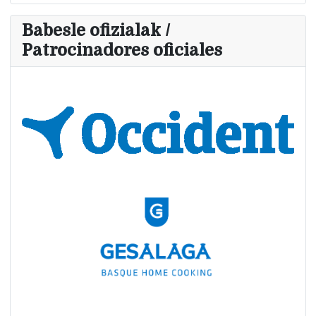
Babesle ofizialak /
Patrocinadores oficiales