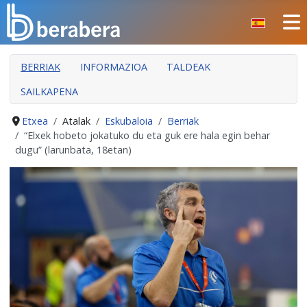
Select your language
ITXI
BERRIAK
INFORMAZIOA
TALDEAK
HASIERA
SAILKAPENA
KLUBA
MANTEO
Etxea
Atalak
Eskubaloia
Berriak
“Elxek hobeto jokatuko du eta guk ere hala egin behar
ATALAK
dugu” (larunbata, 18etan)
JARDUERAK
GIZARTE ARLOA
INDARKERIAREN PREBENTZIOA