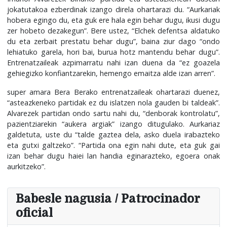
jokatutakoa ezberdinak izango direla ohartarazi du. “Aurkariak
hobera egingo du, eta guk ere hala egin behar dugu, ikusi dugu
zer hobeto dezakegun”. Bere ustez, “Elchek defentsa aldatuko
du eta zerbait prestatu behar dugu”, baina ziur dago “ondo
lehiatuko garela, hori bai, burua hotz mantendu behar dugu”.
Entrenatzaileak azpimarratu nahi izan duena da “ez goazela
gehiegizko konfiantzarekin, hemengo emaitza alde izan arren”.
super amara Bera Berako entrenatzaileak ohartarazi duenez,
“asteazkeneko partidak ez du islatzen nola gauden bi taldeak”.
Alvarezek partidan ondo sartu nahi du, “denborak kontrolatu”,
pazientziarekin “aukera argiak” izango ditugulako. Aurkariaz
galdetuta, uste du “talde gaztea dela, asko duela irabazteko
eta gutxi galtzeko”. “Partida ona egin nahi dute, eta guk gai
izan behar dugu haiei lan handia eginarazteko, egoera onak
aurkitzeko”.
Babesle nagusia / Patrocinador
oficial