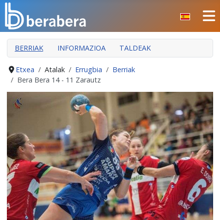
Select your language
ITXI
BERRIAK
INFORMAZIOA
TALDEAK
HASIERA
KLUBA
Etxea
Atalak
Errugbia
Berriak
Bera Bera 14 - 11 Zarautz
MANTEO
ATALAK
JARDUERAK
GIZARTE ARLOA
INDARKERIAREN PREBENTZIOA