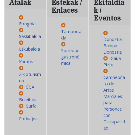
Atalak
Estekak /
Ekitaldia
Enlaces
k /
Eventos
Errugbia
Tamborra
Saskibaloia
da
Donostia
Baiona
Eskubaloia
Sociedad
Donostia
gastronó
Gaua
Karatea
mica
Piztu
Zikloturism
Campeona
oa
to de
SGA
Artes
Marciales
Boleibola
para
Surfa
Personas
con
Patinajea
Discapacid
ad