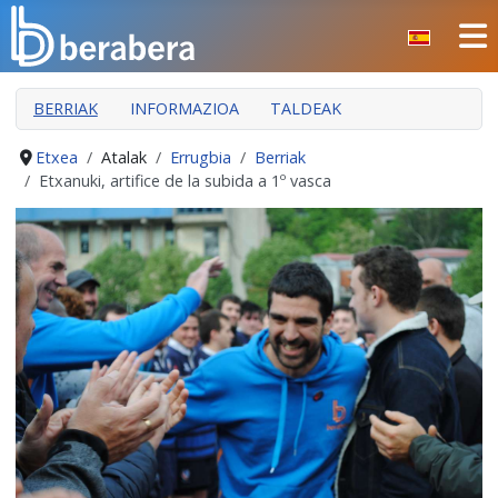
Select your language
ITXI
BERRIAK
INFORMAZIOA
TALDEAK
HASIERA
KLUBA
Etxea
Atalak
Errugbia
Berriak
Etxanuki, artifice de la subida a 1º vasca
MANTEO
ATALAK
JARDUERAK
GIZARTE ARLOA
INDARKERIAREN PREBENTZIOA