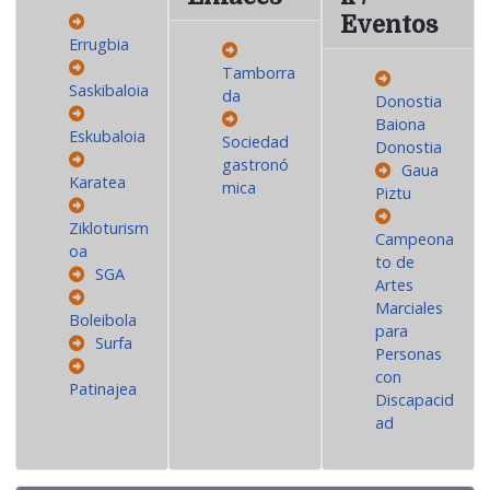
Eventos
Errugbia
Tamborra
Saskibaloia
da
Donostia
Baiona
Eskubaloia
Sociedad
Donostia
gastronó
Gaua
Karatea
mica
Piztu
Zikloturism
Campeona
oa
to de
SGA
Artes
Marciales
Boleibola
para
Surfa
Personas
con
Patinajea
Discapacid
ad