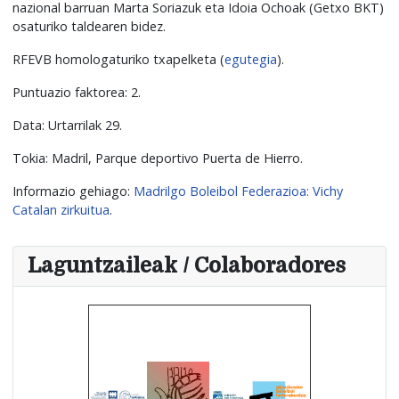
nazional barruan Marta Soriazuk eta Idoia Ochoak (Getxo BKT)
osaturiko taldearen bidez.
RFEVB homologaturiko txapelketa (
egutegia
).
Puntuazio faktorea: 2.
Data: Urtarrilak 29.
Tokia: Madril, Parque deportivo Puerta de Hierro.
Informazio gehiago:
Madrilgo Boleibol Federazioa: Vichy
Catalan zirkuitua
.
Laguntzaileak / Colaboradores