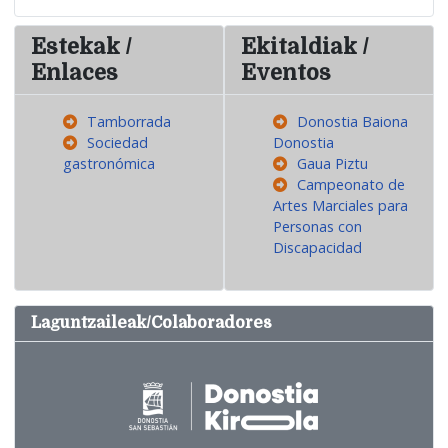
Estekak /
Ekitaldiak /
Enlaces
Eventos
Tamborrada
Donostia Baiona
Sociedad
Donostia
gastronómica
Gaua Piztu
Campeonato de
Artes Marciales para
Personas con
Discapacidad
Laguntzaileak/Colaboradores