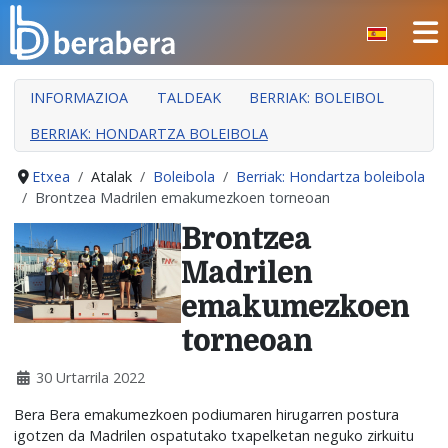
Select your language
INFORMAZIOA
TALDEAK
BERRIAK: BOLEIBOL
BERRIAK: HONDARTZA BOLEIBOLA
Etxea
Atalak
Boleibola
Berriak: Hondartza boleibola
Brontzea Madrilen emakumezkoen torneoan
Brontzea
Madrilen
emakumezkoen
torneoan
30 Urtarrila 2022
Bera Bera emakumezkoen podiumaren hirugarren postura
igotzen da Madrilen ospatutako txapelketan neguko zirkuitu