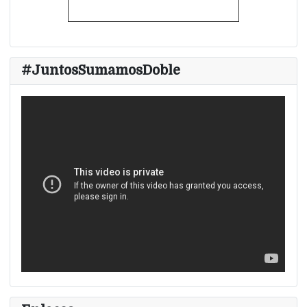
#JuntosSumamosDoble