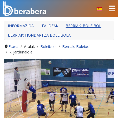
Select your language
ITXI
INFORMAZIOA
TALDEAK
BERRIAK: BOLEIBOL
HASIERA
BERRIAK: HONDARTZA BOLEIBOLA
KLUBA
MANTEO
Etxea
Atalak
Boleibola
Berriak: Boleibol
7. jardunaldia
ATALAK
JARDUERAK
GIZARTE ARLOA
INDARKERIAREN PREBENTZIOA