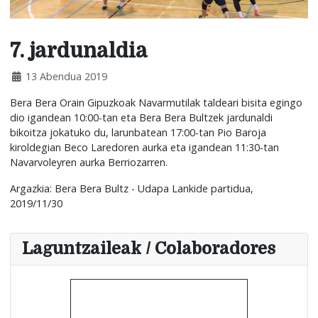
7. jardunaldia
13 Abendua 2019
Bera Bera Orain Gipuzkoak Navarmutilak taldeari bisita egingo
dio igandean 10:00-tan eta Bera Bera Bultzek jardunaldi
bikoitza jokatuko du, larunbatean 17:00-tan Pio Baroja
kiroldegian Beco Laredoren aurka eta igandean 11:30-tan
Navarvoleyren aurka Berriozarren.
Argazkia: Bera Bera Bultz - Udapa Lankide partidua,
2019/11/30
Laguntzaileak / Colaboradores