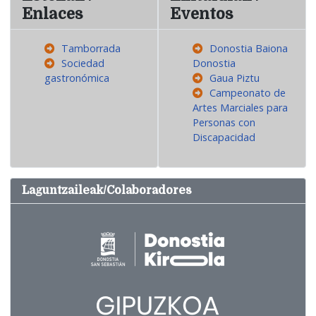
Enlaces
Eventos
Tamborrada
Donostia Baiona
Sociedad
Donostia
gastronómica
Gaua Piztu
Campeonato de
Artes Marciales para
Personas con
Discapacidad
Laguntzaileak/Colaboradores