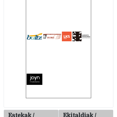
Estekak /
Ekitaldiak /