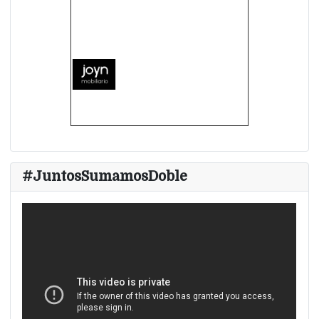
#JuntosSumamosDoble