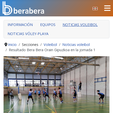
Seleccione su idioma
CERRAR
INFORMACIÓN
EQUIPOS
NOTICIAS VOLEIBOL
INICIO
NOTICIAS VÓLEY-PLAYA
CLUB
MANTEO
Inicio
Secciones
Voleibol
Noticias voleibol
Resultado Bera Bera Orain Gipuzkoa en la jornada 1
SECCIONES
EVENTOS
ÁREA SOCIAL
PREVENCIÓN DE LA VIOLENCIA
BERA BERA IZARRAK