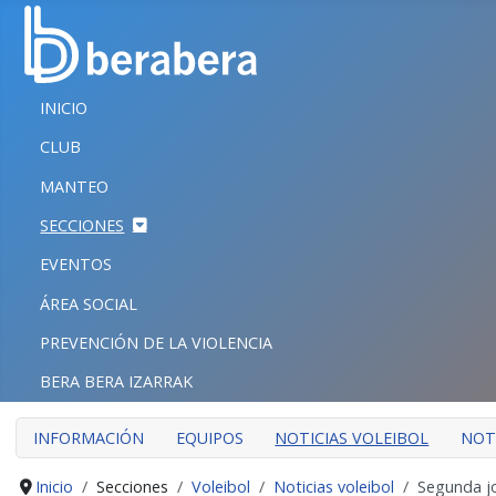
Seleccione su idioma
CERRAR
INICIO
INICIO
CLUB
CLUB
MANTEO
MANTEO
SECCIONES
SECCIONES
EVENTOS
EVENTOS
ÁREA SOCIAL
ÁREA SOCIAL
PREVENCIÓN DE LA VIOLENCIA
PREVENCIÓN DE LA VIOLENCIA
BERA BERA IZARRAK
BERA BERA IZARRAK
INFORMACIÓN
EQUIPOS
NOTICIAS VOLEIBOL
NOT
Inicio
Secciones
Voleibol
Noticias voleibol
Segunda j