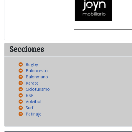
Secciones
Rugby
Baloncesto
Balonmano
Karate
Cicloturismo
BSR
Voleibol
Surf
Patinaje