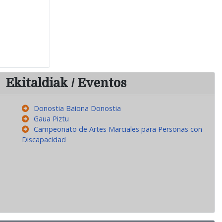
Ekitaldiak / Eventos
Donostia Baiona Donostia
Gaua Piztu
Campeonato de Artes Marciales para Personas con
Discapacidad