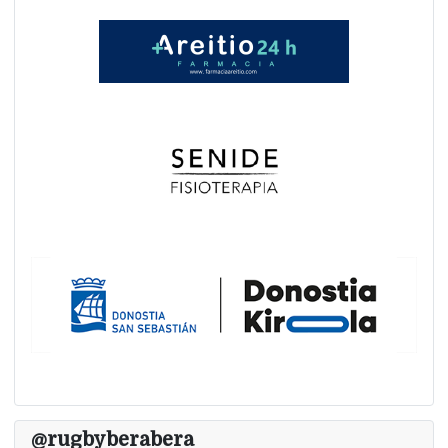
@rugbyberabera