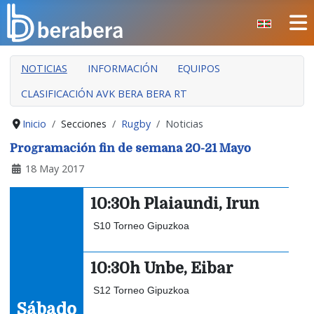
Seleccione su idioma
CERRAR
NOTICIAS
INFORMACIÓN
EQUIPOS
INICIO
CLASIFICACIÓN AVK BERA BERA RT
CLUB
MANTEO
Inicio
Secciones
Rugby
Noticias
SECCIONES
Programación fin de semana 20-21 Mayo
18 May 2017
EVENTOS
ÁREA SOCIAL
10:30h Plaiaundi, Irun
PREVENCIÓN DE LA VIOLENCIA
S10 Torneo Gipuzkoa
BERA BERA IZARRAK
10:30h Unbe, Eibar
S12 Torneo Gipuzkoa
Sábado