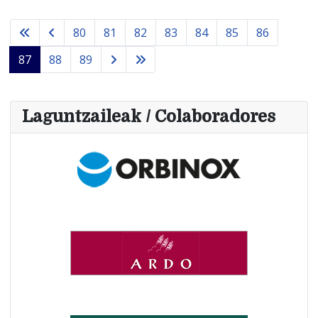
80
81
82
83
84
85
86
87
88
89
Laguntzaileak / Colaboradores