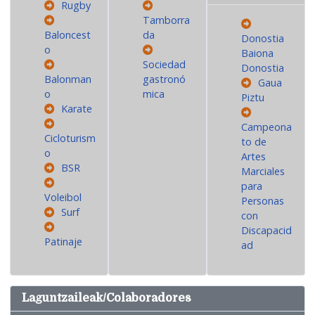
Rugby
Tamborra
Baloncest
da
Donostia
o
Baiona
Sociedad
Donostia
Balonman
gastronó
Gaua
o
mica
Piztu
Karate
Campeona
Cicloturism
to de
o
Artes
BSR
Marciales
para
Voleibol
Personas
Surf
con
Discapacid
Patinaje
ad
Laguntzaileak/Colaboradores