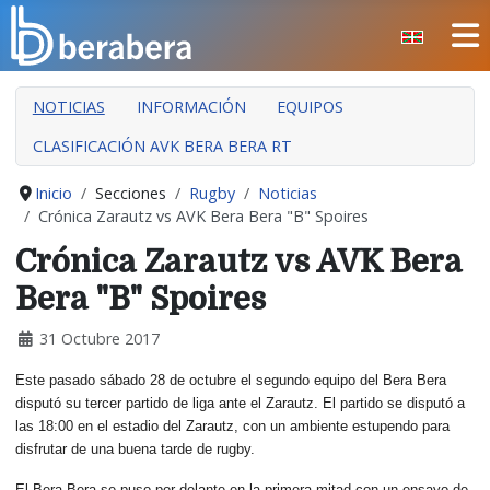
Seleccione su idioma
CERRAR
NOTICIAS
INFORMACIÓN
EQUIPOS
INICIO
CLASIFICACIÓN AVK BERA BERA RT
CLUB
MANTEO
Inicio
Secciones
Rugby
Noticias
Crónica Zarautz vs AVK Bera Bera "B" Spoires
SECCIONES
Crónica Zarautz vs AVK Bera
EVENTOS
Bera "B" Spoires
ÁREA SOCIAL
31 Octubre 2017
PREVENCIÓN DE LA VIOLENCIA
Este pasado sábado 28 de octubre el segundo equipo del Bera Bera
BERA BERA IZARRAK
disputó su tercer partido de liga ante el Zarautz. El partido se disputó a
las 18:00 en el estadio del Zarautz, con un ambiente estupendo para
disfrutar de una buena tarde de rugby.
El Bera Bera se puso por delante en la primera mitad con un ensayo de