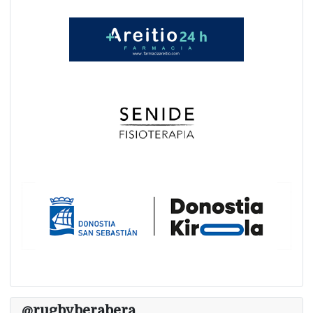
@rugbyberabera