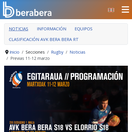
Seleccione su idioma
CERRAR
NOTICIAS
INFORMACIÓN
EQUIPOS
INICIO
CLASIFICACIÓN AVK BERA BERA RT
CLUB
MANTEO
Inicio
Secciones
Rugby
Noticias
Previas 11-12 marzo
SECCIONES
EVENTOS
ÁREA SOCIAL
PREVENCIÓN DE LA VIOLENCIA
BERA BERA IZARRAK