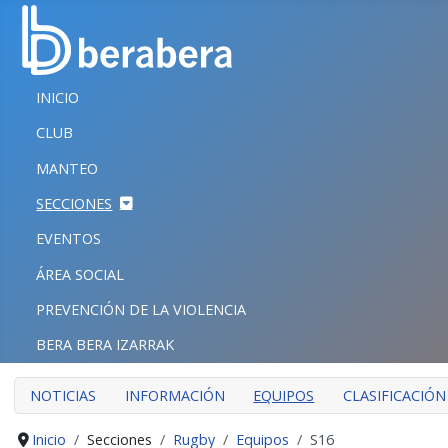
Seleccione su idioma
CERRAR
INICIO
INICIO
CLUB
CLUB
MANTEO
MANTEO
SECCIONES
SECCIONES
EVENTOS
EVENTOS
ÁREA SOCIAL
ÁREA SOCIAL
PREVENCIÓN DE LA VIOLENCIA
PREVENCIÓN DE LA VIOLENCIA
BERA BERA IZARRAK
BERA BERA IZARRAK
NOTICIAS
INFORMACIÓN
EQUIPOS
CLASIFICACIÓN
Inicio
Secciones
Rugby
Equipos
S16