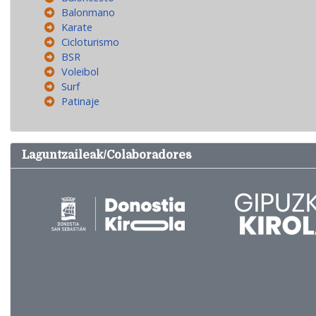
Balonmano
Karate
Cicloturismo
BSR
Voleibol
Surf
Patinaje
Laguntzaileak/Colaboradores