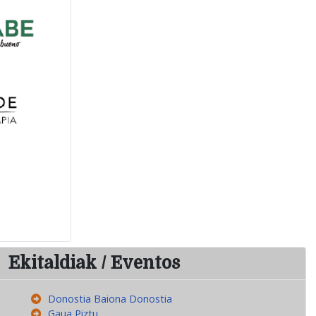
Ekitaldiak / Eventos
Donostia Baiona Donostia
Gaua Piztu