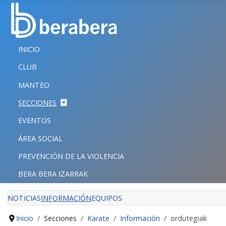
Seleccione su idioma
CERRAR
INICIO
INICIO
CLUB
CLUB
MANTEO
MANTEO
SECCIONES
SECCIONES
EVENTOS
EVENTOS
ÁREA SOCIAL
ÁREA SOCIAL
PREVENCIÓN DE LA VIOLENCIA
PREVENCIÓN DE LA VIOLENCIA
BERA BERA IZARRAK
BERA BERA IZARRAK
NOTICIAS
INFORMACIÓN
EQUIPOS
Inicio
Secciones
Karate
Información
ordutegiak