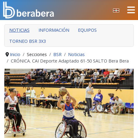
Seleccione su idioma
CERRAR
NOTICIAS
INFORMACIÓN
EQUIPOS
INICIO
TORNEO BSR 3X3
CLUB
MANTEO
Inicio
Secciones
BSR
Noticias
CRÓNICA. CAI Deporte Adaptado 61-50 SALTO Bera Bera
SECCIONES
EVENTOS
ÁREA SOCIAL
PREVENCIÓN DE LA VIOLENCIA
BERA BERA IZARRAK