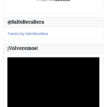
@SaltoBeraBera
Tweets by SaltoBeraBera
¡Volveremos!