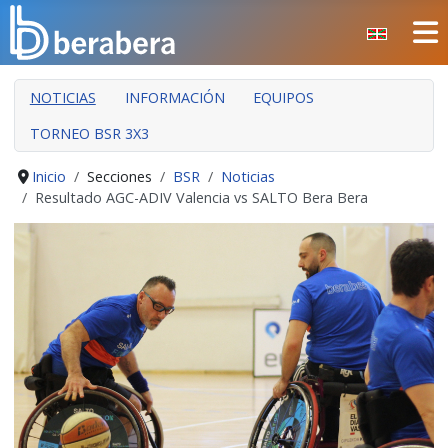
Seleccione su idioma
CERRAR
NOTICIAS
INFORMACIÓN
EQUIPOS
INICIO
TORNEO BSR 3X3
CLUB
MANTEO
Inicio
Secciones
BSR
Noticias
Resultado AGC-ADIV Valencia vs SALTO Bera Bera
SECCIONES
EVENTOS
ÁREA SOCIAL
PREVENCIÓN DE LA VIOLENCIA
BERA BERA IZARRAK