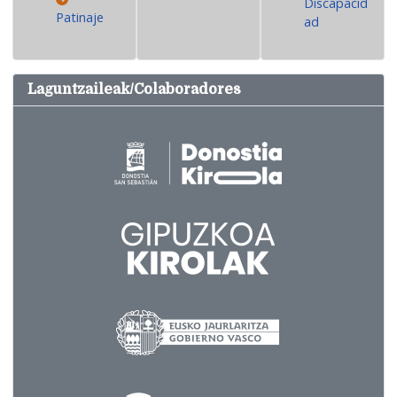
Discapacid
Patinaje
ad
Laguntzaileak/Colaboradores