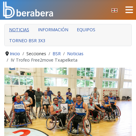
Seleccione su idioma
CERRAR
NOTICIAS
INFORMACIÓN
EQUIPOS
INICIO
TORNEO BSR 3X3
CLUB
MANTEO
Inicio
Secciones
BSR
Noticias
IV Trofeo Free2move Txapelketa
SECCIONES
EVENTOS
ÁREA SOCIAL
PREVENCIÓN DE LA VIOLENCIA
BERA BERA IZARRAK