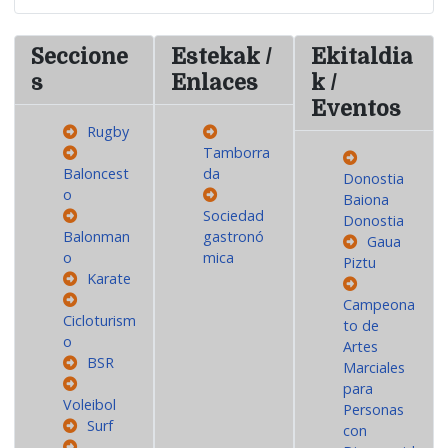
Seccione
Estekak /
Ekitaldia
s
Enlaces
k /
Eventos
Rugby
Tamborra
Baloncest
da
Donostia
o
Baiona
Sociedad
Donostia
Balonman
gastronó
Gaua
o
mica
Piztu
Karate
Campeona
Cicloturism
to de
o
Artes
BSR
Marciales
para
Voleibol
Personas
Surf
con