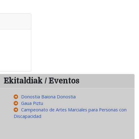
Ekitaldiak / Eventos
Donostia Baiona Donostia
Gaua Piztu
Campeonato de Artes Marciales para Personas con
Discapacidad