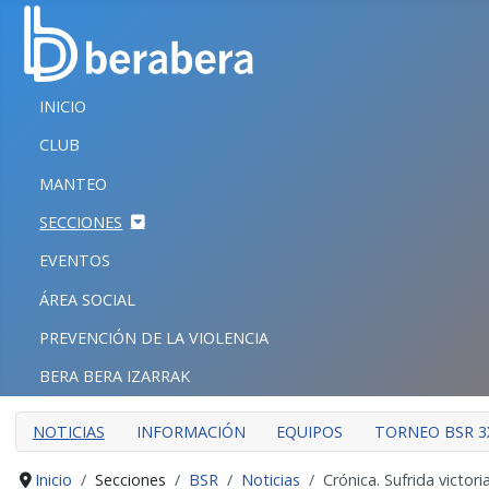
Seleccione su idioma
CERRAR
INICIO
INICIO
CLUB
CLUB
MANTEO
MANTEO
SECCIONES
SECCIONES
EVENTOS
EVENTOS
ÁREA SOCIAL
ÁREA SOCIAL
PREVENCIÓN DE LA VIOLENCIA
PREVENCIÓN DE LA VIOLENCIA
BERA BERA IZARRAK
BERA BERA IZARRAK
NOTICIAS
INFORMACIÓN
EQUIPOS
TORNEO BSR 3
Inicio
Secciones
BSR
Noticias
Crónica. Sufrida victor