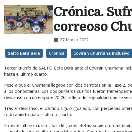
Crónica. Sufr
correoso Chu
27 Marzo 2022
Salto Bera Bera
Crónica
Coviran Churriana Inclusivo
Tercer triunfo de SALTO Bera Bera ante el Covirán Churriana Inc
hasta el último cuarto.
Pese a que el Churriana llegaba con dos derrotas en la Fase 2, d
a los donostiarras. Los dos primeros cuartos fueron tremendamen
descanso con un empate 20-20, reflejo de la igualdad que se veía
Tras el descanso, el partido siguió igualado, con pequeñas difere
todo abierto para el último cuarto.
En este último cuarto, los de Joxan Botas supieron mantener e
acumulado por el alto ritmo del partido. Con rápidas transici