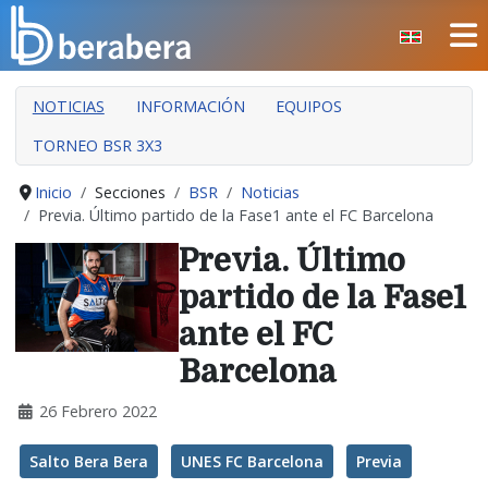
Seleccione su idioma
CERRAR
NOTICIAS
INFORMACIÓN
EQUIPOS
INICIO
TORNEO BSR 3X3
CLUB
MANTEO
Inicio
Secciones
BSR
Noticias
Previa. Último partido de la Fase1 ante el FC Barcelona
SECCIONES
Previa. Último
EVENTOS
partido de la Fase1
ÁREA SOCIAL
ante el FC
PREVENCIÓN DE LA VIOLENCIA
Barcelona
BERA BERA IZARRAK
26 Febrero 2022
Salto Bera Bera
UNES FC Barcelona
Previa