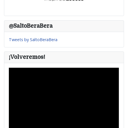
@SaltoBeraBera
Tweets by SaltoBeraBera
¡Volveremos!