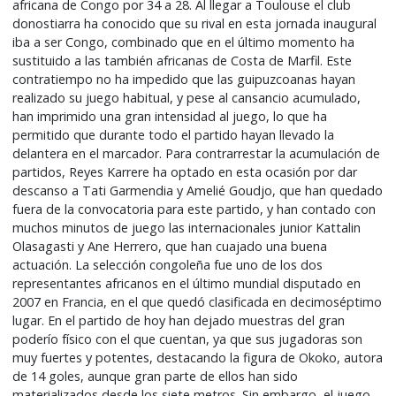
africana de Congo por 34 a 28. Al llegar a Toulouse el club
donostiarra ha conocido que su rival en esta jornada inaugural
iba a ser Congo, combinado que en el último momento ha
sustituido a las también africanas de Costa de Marfil. Este
contratiempo no ha impedido que las guipuzcoanas hayan
realizado su juego habitual, y pese al cansancio acumulado,
han imprimido una gran intensidad al juego, lo que ha
permitido que durante todo el partido hayan llevado la
delantera en el marcador. Para contrarrestar la acumulación de
partidos, Reyes Karrere ha optado en esta ocasión por dar
descanso a Tati Garmendia y Amelié Goudjo, que han quedado
fuera de la convocatoria para este partido, y han contado con
muchos minutos de juego las internacionales junior Kattalin
Olasagasti y Ane Herrero, que han cuajado una buena
actuación. La selección congoleña fue uno de los dos
representantes africanos en el último mundial disputado en
2007 en Francia, en el que quedó clasificada en decimoséptimo
lugar. En el partido de hoy han dejado muestras del gran
poderío físico con el que cuentan, ya que sus jugadoras son
muy fuertes y potentes, destacando la figura de Okoko, autora
de 14 goles, aunque gran parte de ellos han sido
materializados desde los siete metros. Sin embargo, el juego