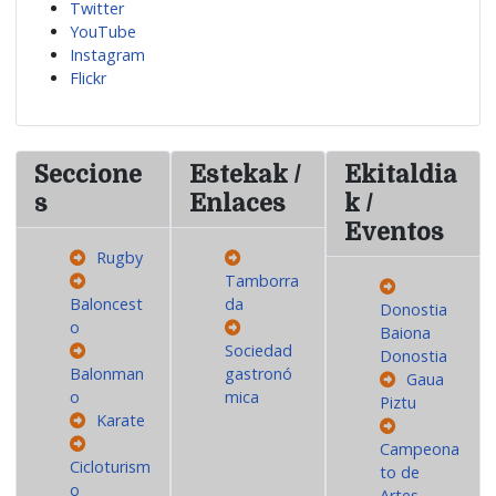
Twitter
YouTube
Instagram
Flickr
Seccione
Estekak /
Ekitaldia
s
Enlaces
k /
Eventos
Rugby
Tamborra
Baloncest
da
Donostia
o
Baiona
Sociedad
Donostia
Balonman
gastronó
Gaua
o
mica
Piztu
Karate
Campeona
Cicloturism
to de
o
Artes