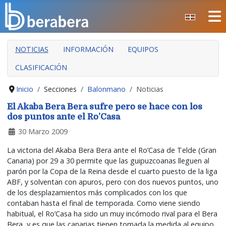
Seleccione su idioma
CERRAR
NOTICIAS
INFORMACIÓN
EQUIPOS
INICIO
CLASIFICACIÓN
CLUB
MANTEO
Inicio
Secciones
Balonmano
Noticias
SECCIONES
El Akaba Bera Bera sufre pero se hace con los
dos puntos ante el Ro’Casa
EVENTOS
30 Marzo 2009
ÁREA SOCIAL
La victoria del Akaba Bera Bera ante el Ro’Casa de Telde (Gran
PREVENCIÓN DE LA VIOLENCIA
Canaria) por 29 a 30 permite que las guipuzcoanas lleguen al
parón por la Copa de la Reina desde el cuarto puesto de la liga
BERA BERA IZARRAK
ABF, y solventan con apuros, pero con dos nuevos puntos, uno
de los desplazamientos más complicados con los que
contaban hasta el final de temporada. Como viene siendo
habitual, el Ro’Casa ha sido un muy incómodo rival para el Bera
Bera, y es que las canarias tienen tomada la medida al equipo