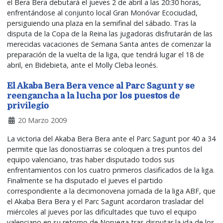
el Bera Bera debutará el jueves 2 de abril a las 20:30 horas,
enfrentándose al conjunto local Gran Monóvar Ecociudad,
persiguiendo una plaza en la semifinal del sábado. Tras la
disputa de la Copa de la Reina las jugadoras disfrutarán de las
merecidas vacaciones de Semana Santa antes de comenzar la
preparación de la vuelta de la liga, que tendrá lugar el 18 de
abril, en Bidebieta, ante el Molly Cleba leonés.
El Akaba Bera Bera vence al Parc Sagunt y se
reengancha a la lucha por los puestos de
privilegio
20 Marzo 2009
La victoria del Akaba Bera Bera ante el Parc Sagunt por 40 a 34
permite que las donostiarras se coloquen a tres puntos del
equipo valenciano, tras haber disputado todos sus
enfrentamientos con los cuatro primeros clasificados de la liga.
Finalmente se ha disputado el jueves el partido
correspondiente a la decimonovena jornada de la liga ABF, que
el Akaba Bera Bera y el Parc Sagunt acordaron trasladar del
miércoles al jueves por las dificultades que tuvo el equipo
valenciano en su retorno de Noruega tras disputar la ida de los