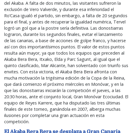
del Akaba. A falta de dos minutos, las visitantes sufrieron la
exclusión de Vero Valverde, y durante esa inferioridad el
Ro’Casa igualó el partido, sin embargo, a falta de 20 segundos
para el final, y antes de recuperar la igualdad numérica, Tervel
logró un gol que a la postre sería definitiva. Las donostiarras
lograron, durante los segundos finales, evitar el lanzamiento
de las canarias, a base de acciones de golpe franco, y hacerse
así con dos importantísimos puntos. El valor de estos puntos
resulta aún mayor, ya que todos los equipos que preceden al
Akaba Bera Bera, Itxako, Elda y Parc Sagunt, al igual que el
quinto clasificado, Mar Alicante, han solventado con triunfo sus
envites. Con esta victoria, el Akaba Bera Bera afronta con
mucha motivación la trigésima edición de la Copa de la Reina,
que dará comienzo el próximo miércoles en Monóvar, y en la
que las donostiarras iniciarán la competición el jueves, a las
20:30 horas, ante el conjunto local, Gran Monóvar Ecociudad. El
equipo de Reyes Karrere, que ha disputado las tres últimas
finales de este torneo, ganándola en 2007, alberga muchas
ilusiones por completar una gran actuación en esta
competición.
El Akaba Bera Bera se desplaza a Gran Canaria