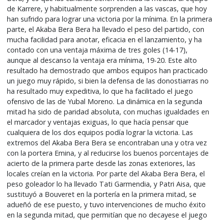
de Karrere, y habitualmente sorprenden a las vascas, que hoy
han sufrido para lograr una victoria por la mínima. En la primera
parte, el Akaba Bera Bera ha llevado el peso del partido, con
mucha facilidad para anotar, eficacia en el lanzamiento, y ha
contado con una ventaja máxima de tres goles (14-17),
aunque al descanso la ventaja era mínima, 19-20. Este alto
resultado ha demostrado que ambos equipos han practicado
un juego muy rápido, si bien la defensa de las donostiarras no
ha resultado muy expeditiva, lo que ha facilitado el juego
ofensivo de las de Yubal Moreno. La dinámica en la segunda
mitad ha sido de paridad absoluta, con muchas igualdades en
el marcador y ventajas exiguas, lo que hacía pensar que
cualquiera de los dos equipos podía lograr la victoria. Las
extremos del Akaba Bera Bera se encontraban una y otra vez
con la portera Emina, y al reducirse los buenos porcentajes de
acierto de la primera parte desde las zonas exteriores, las
locales creían en la victoria. Por parte del Akaba Bera Bera, el
peso goleador lo ha llevado Tati Garmendia, y Patri Aisa, que
sustituyó a Bouveret en la portería en la primera mitad, se
adueñó de ese puesto, y tuvo intervenciones de mucho éxito
en la segunda mitad, que permitían que no decayese el juego