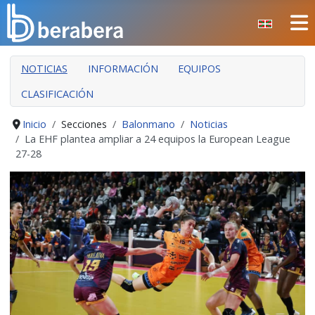
Seleccione su idioma
CERRAR
NOTICIAS
INFORMACIÓN
EQUIPOS
INICIO
CLASIFICACIÓN
CLUB
MANTEO
Inicio
Secciones
Balonmano
Noticias
La EHF plantea ampliar a 24 equipos la European League
SECCIONES
27-28
EVENTOS
ÁREA SOCIAL
PREVENCIÓN DE LA VIOLENCIA
BERA BERA IZARRAK