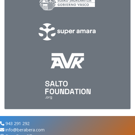
943 291 292
info@berabera.com