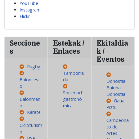
YouTube
Instagram
Flickr
Seccione
Estekak /
Ekitaldia
s
Enlaces
k /
Eventos
Rugby
Tamborra
Baloncest
da
Donostia
o
Baiona
Sociedad
Donostia
Balonman
gastronó
Gaua
o
mica
Piztu
Karate
Campeona
Cicloturism
to de
o
Artes
BSR