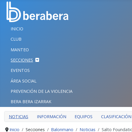
Seleccione su idioma
CERRAR
INICIO
INICIO
CLUB
CLUB
MANTEO
MANTEO
SECCIONES
SECCIONES
EVENTOS
EVENTOS
ÁREA SOCIAL
ÁREA SOCIAL
PREVENCIÓN DE LA VIOLENCIA
PREVENCIÓN DE LA VIOLENCIA
BERA BERA IZARRAK
BERA BERA IZARRAK
NOTICIAS
INFORMACIÓN
EQUIPOS
CLASIFICACIÓN
Inicio
Secciones
Balonmano
Noticias
Salto Foundatio