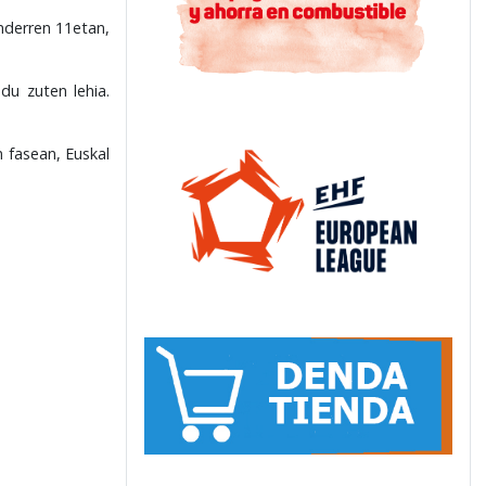
nderren 11etan,
du zuten lehia.
 fasean, Euskal