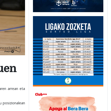
zuen
aren arrean eta
ku posizionalean