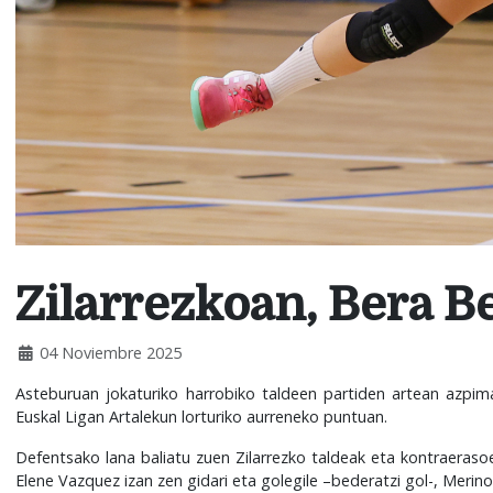
Zilarrezkoan, Bera B
04 Noviembre 2025
Asteburuan jokaturiko harrobiko taldeen partiden artean azpima
Euskal Ligan Artalekun lorturiko aurreneko puntuan.
Defentsako lana baliatu zuen Zilarrezko taldeak eta kontraerasoe
Elene Vazquez izan zen gidari eta golegile –bederatzi gol-, Merin