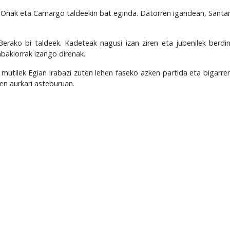
eti Onak eta Camargo taldeekin bat eginda. Datorren igandean, Santa
 Berako bi taldeek. Kadeteak nagusi izan ziren eta jubenilek berdin
bakiorrak izango direnak.
utilek Egian irabazi zuten lehen faseko azken partida eta bigarren
en aurkari asteburuan.