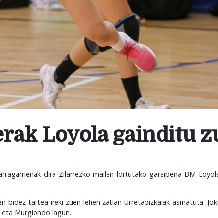
erak Loyola gainditu 
rragarrienak dira Zilarrezko mailan lortutako garaipena BM Loyol
n bidez tartea ireki zuen lehen zatian Urretabizkaiak asmatuta. Jo
o eta Murgiondo lagun.