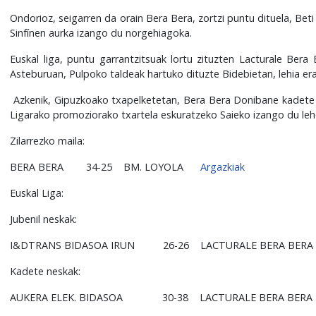
Ondorioz, seigarren da orain Bera Bera, zortzi puntu dituela, B
Sinfínen aurka izango du norgehiagoka.
Euskal liga, puntu garrantzitsuak lortu zituzten Lacturale Bera
Asteburuan, Pulpoko taldeak hartuko dituzte Bidebietan, lehia era
Azkenik, Gipuzkoako txapelketetan, Bera Bera Donibane kadete m
Ligarako promoziorako txartela eskuratzeko Saieko izango du leh
Zilarrezko maila:
BERA BERA
34-25
BM. LOYOLA
Argazkiak
Euskal Liga:
Jubenil neskak:
I&DTRANS BIDASOA IRUN
26-26
LACTURALE BERA BERA
Kadete neskak:
AUKERA ELEK. BIDASOA
30-38
LACTURALE BERA BERA