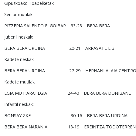
Gipuzkoako Txapelketak:
Senior mutilak:
PIZZERIA SALENTO ELGOIBAR
33-23
BERA BERA
Jubenil neskak:
BERA BERA URDINA
20-21
ARRASATE E.B.
Kadete neskak:
BERA BERA URDINA
27-29
HERNANI ALAIA CENTR
Kadete mutilak:
EGIA MU HARATEGIA
24-40
BERA BERA DONIBANE
Infantil neskak:
BONSAY ZKE
30-16
BERA BERA URDINA
BERA BERA NARANJA
13-19
EREINTZA TODOTERRE