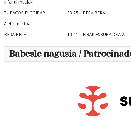
Infantil mutilak:
ZUBACOR ELGOIBAR
33-25
BERA BERA
Alebin mistoa:
BERA BERA
19-21
EIBAR ESKUBALOIA A
Babesle nagusia / Patrocinado