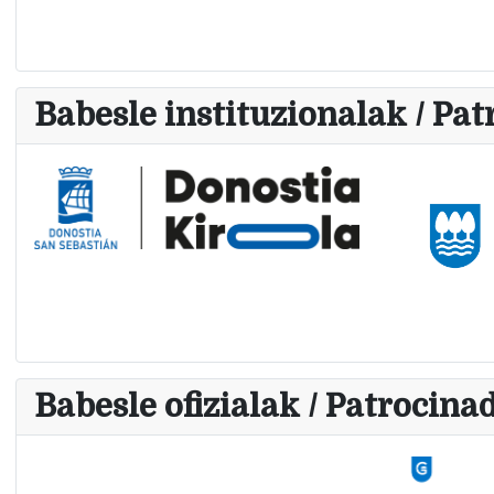
Babesle instituzionalak / Pat
Babesle ofizialak / Patrocinad