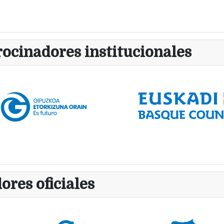
rocinadores institucionales
ores oficiales