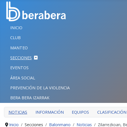
Seleccione su idioma
CERRAR
INICIO
INICIO
CLUB
CLUB
MANTEO
MANTEO
SECCIONES
SECCIONES
EVENTOS
EVENTOS
ÁREA SOCIAL
ÁREA SOCIAL
PREVENCIÓN DE LA VIOLENCIA
PREVENCIÓN DE LA VIOLENCIA
BERA BERA IZARRAK
BERA BERA IZARRAK
NOTICIAS
INFORMACIÓN
EQUIPOS
CLASIFICACIÓN
Inicio
Secciones
Balonmano
Noticias
Zilarrezkoan, B