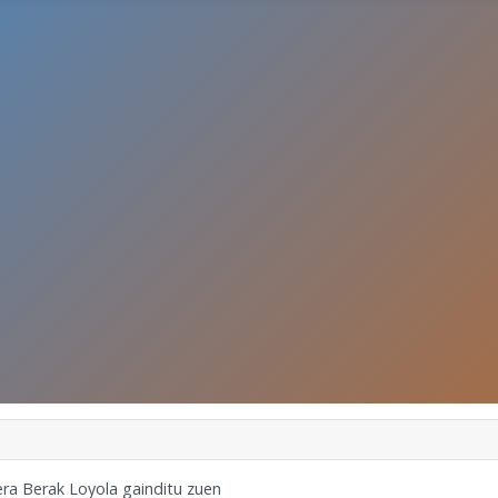
era Berak Loyola gainditu zuen