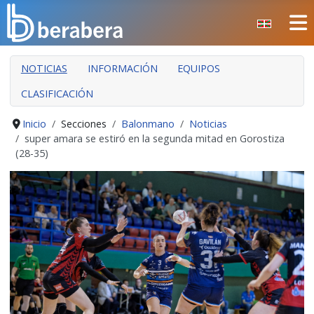
Seleccione su idioma
CERRAR
NOTICIAS
INFORMACIÓN
EQUIPOS
INICIO
CLASIFICACIÓN
CLUB
MANTEO
Inicio
Secciones
Balonmano
Noticias
super amara se estiró en la segunda mitad en Gorostiza
SECCIONES
(28-35)
EVENTOS
ÁREA SOCIAL
PREVENCIÓN DE LA VIOLENCIA
BERA BERA IZARRAK