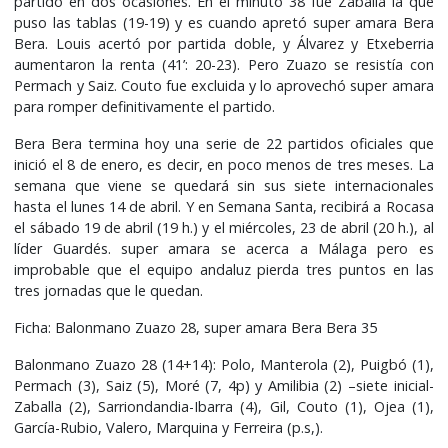
partido en dos ocasiones. En el minuto 38 fue Zaballa la que
puso las tablas (19-19) y es cuando apretó super amara Bera
Bera. Louis acertó por partida doble, y Álvarez y Etxeberria
aumentaron la renta (41’: 20-23). Pero Zuazo se resistía con
Permach y Saiz. Couto fue excluida y lo aprovechó super amara
para romper definitivamente el partido.
Bera Bera termina hoy una serie de 22 partidos oficiales que
inició el 8 de enero, es decir, en poco menos de tres meses. La
semana que viene se quedará sin sus siete internacionales
hasta el lunes 14 de abril. Y en Semana Santa, recibirá a Rocasa
el sábado 19 de abril (19 h.) y el miércoles, 23 de abril (20 h.), al
líder Guardés. super amara se acerca a Málaga pero es
improbable que el equipo andaluz pierda tres puntos en las
tres jornadas que le quedan.
Ficha: Balonmano Zuazo 28, super amara Bera Bera 35
Balonmano Zuazo 28 (14+14): Polo, Manterola (2), Puigbó (1),
Permach (3), Saiz (5), Moré (7, 4p) y Amilibia (2) –siete inicial-
Zaballa (2), Sarriondandia-Ibarra (4), Gil, Couto (1), Ojea (1),
García-Rubio, Valero, Marquina y Ferreira (p.s,).