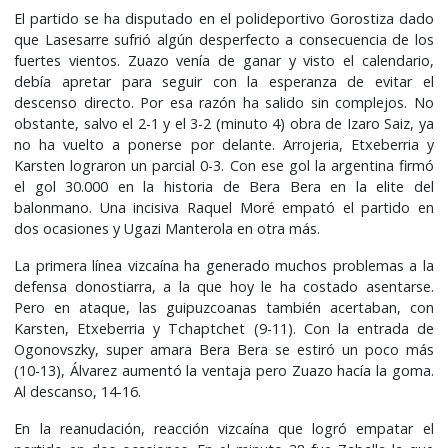
El partido se ha disputado en el polideportivo Gorostiza dado
que Lasesarre sufrió algún desperfecto a consecuencia de los
fuertes vientos. Zuazo venía de ganar y visto el calendario,
debía apretar para seguir con la esperanza de evitar el
descenso directo. Por esa razón ha salido sin complejos. No
obstante, salvo el 2-1 y el 3-2 (minuto 4) obra de Izaro Saiz, ya
no ha vuelto a ponerse por delante. Arrojeria, Etxeberria y
Karsten lograron un parcial 0-3. Con ese gol la argentina firmó
el gol 30.000 en la historia de Bera Bera en la elite del
balonmano. Una incisiva Raquel Moré empató el partido en
dos ocasiones y Ugazi Manterola en otra más.
La primera línea vizcaína ha generado muchos problemas a la
defensa donostiarra, a la que hoy le ha costado asentarse.
Pero en ataque, las guipuzcoanas también acertaban, con
Karsten, Etxeberria y Tchaptchet (9-11). Con la entrada de
Ogonovszky, super amara Bera Bera se estiró un poco más
(10-13), Álvarez aumentó la ventaja pero Zuazo hacía la goma.
Al descanso, 14-16.
En la reanudación, reacción vizcaína que logró empatar el