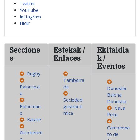
Twitter
YouTube
Instagram
Flickr
Seccione
Estekak /
Ekitaldia
s
Enlaces
k /
Eventos
Rugby
Tamborra
Baloncest
da
Donostia
o
Baiona
Sociedad
Donostia
Balonman
gastronó
Gaua
o
mica
Piztu
Karate
Campeona
Cicloturism
to de
o