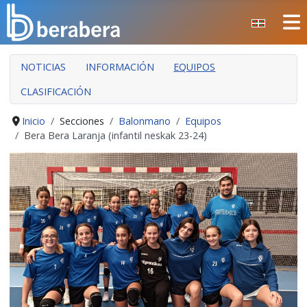
Seleccione su idioma
CERRAR
NOTICIAS
INFORMACIÓN
EQUIPOS
INICIO
CLASIFICACIÓN
CLUB
MANTEO
Inicio
Secciones
Balonmano
Equipos
Bera Bera Laranja (infantil neskak 23-24)
SECCIONES
EVENTOS
ÁREA SOCIAL
PREVENCIÓN DE LA VIOLENCIA
BERA BERA IZARRAK