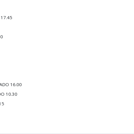
17.45
30
0
ADO 16.00
O 10.30
15