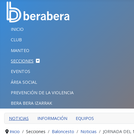
Seleccione su idioma
CERRAR
INICIO
INICIO
CLUB
CLUB
MANTEO
MANTEO
SECCIONES
SECCIONES
EVENTOS
EVENTOS
ÁREA SOCIAL
ÁREA SOCIAL
PREVENCIÓN DE LA VIOLENCIA
PREVENCIÓN DE LA VIOLENCIA
BERA BERA IZARRAK
BERA BERA IZARRAK
NOTICIAS
INFORMACIÓN
EQUIPOS
Inicio
Secciones
Baloncesto
Noticias
JORNADA DEL 1