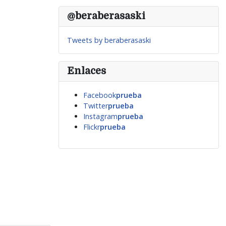
@beraberasaski
Tweets by beraberasaski
Enlaces
Facebook
prueba
Twitter
prueba
Instagram
prueba
Flickr
prueba