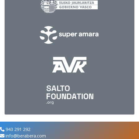
943 291 292
info@berabera.com