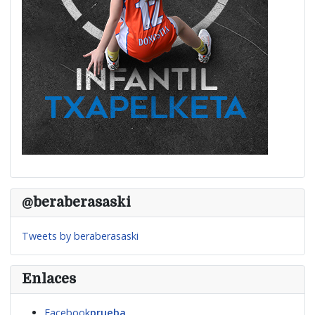
@beraberasaski
Tweets by beraberasaski
Enlaces
Facebook
prueba