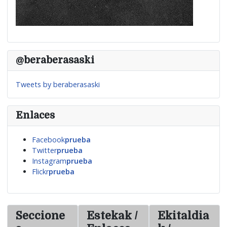
@beraberasaski
Tweets by beraberasaski
Enlaces
Facebook
prueba
Twitter
prueba
Instagram
prueba
Flickr
prueba
Seccione
Estekak /
Ekitaldia