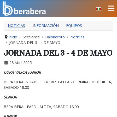
Seleccione su idioma
CERRAR
NOTICIAS
INFORMACIÓN
EQUIPOS
INICIO
CLUB
Inicio
Secciones
Baloncesto
Noticias
JORNADA DEL 3 - 4 DE MAYO
MANTEO
JORNADA DEL 3 - 4 DE MAYO
SECCIONES
28 Abril 2025
EVENTOS
COPA VASCA JUNIOR
ÁREA SOCIAL
BERA BERA INDABE ELEKTRIZITATEA - GERNIKA.- BIDEBIETA,
PREVENCIÓN DE LA VIOLENCIA
SABADO 18.00
BERA BERA IZARRAK
SENIOR
BERA BERA - EASO.- ALTZA, SABADO 18.00
JUNIOR