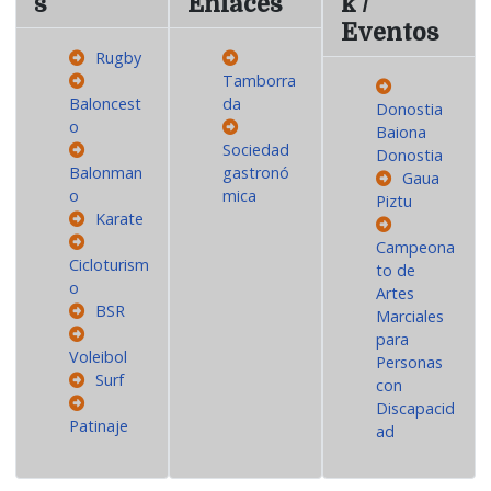
s
Enlaces
k /
Eventos
Rugby
Tamborra
Baloncest
da
Donostia
o
Baiona
Sociedad
Donostia
Balonman
gastronó
Gaua
o
mica
Piztu
Karate
Campeona
Cicloturism
to de
o
Artes
BSR
Marciales
para
Voleibol
Personas
Surf
con
Discapacid
Patinaje
ad