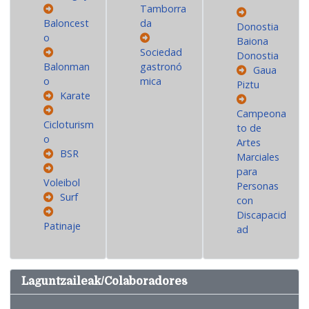
Tamborra
Baloncest
da
Donostia
o
Baiona
Sociedad
Donostia
Balonman
gastronó
Gaua
o
mica
Piztu
Karate
Campeona
Cicloturism
to de
o
Artes
BSR
Marciales
para
Voleibol
Personas
Surf
con
Discapacid
Patinaje
ad
Laguntzaileak/Colaboradores