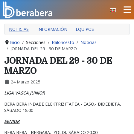
Seleccione su idioma
CERRAR
NOTICIAS
INFORMACIÓN
EQUIPOS
INICIO
CLUB
Inicio
Secciones
Baloncesto
Noticias
JORNADA DEL 29 - 30 DE MARZO
MANTEO
JORNADA DEL 29 - 30 DE
SECCIONES
MARZO
EVENTOS
24 Marzo 2025
ÁREA SOCIAL
LIGA VASCA JUNIOR
PREVENCIÓN DE LA VIOLENCIA
BERA BERA INDABE ELEKTRIZITATEA - EASO.- BIDEBIETA,
BERA BERA IZARRAK
SÁBADO 18.00
SENIOR
BERA BERA - BERGARA.- YOLDI, SÁBADO 20.00