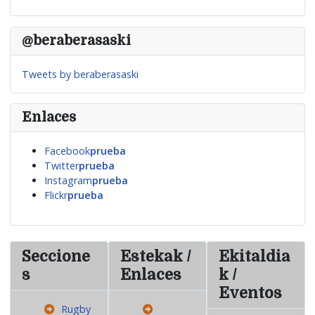
@beraberasaski
Tweets by beraberasaski
Enlaces
Facebook
prueba
Twitter
prueba
Instagram
prueba
Flickr
prueba
Seccione
Estekak /
Ekitaldia
s
Enlaces
k /
Eventos
Rugby