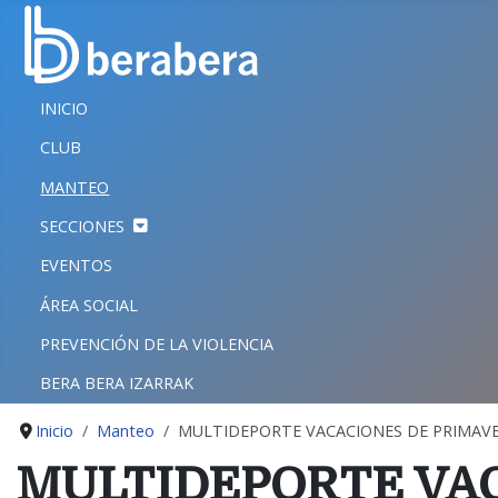
Seleccione su idioma
CERRAR
INICIO
INICIO
CLUB
CLUB
MANTEO
MANTEO
SECCIONES
SECCIONES
EVENTOS
EVENTOS
ÁREA SOCIAL
ÁREA SOCIAL
PREVENCIÓN DE LA VIOLENCIA
PREVENCIÓN DE LA VIOLENCIA
BERA BERA IZARRAK
BERA BERA IZARRAK
Inicio
Manteo
MULTIDEPORTE VACACIONES DE PRIMAVE
MULTIDEPORTE VAC