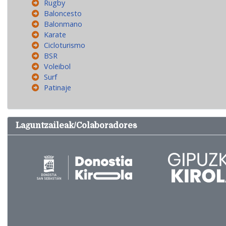
Rugby
Baloncesto
Balonmano
Karate
Cicloturismo
BSR
Voleibol
Surf
Patinaje
Laguntzaileak/Colaboradores