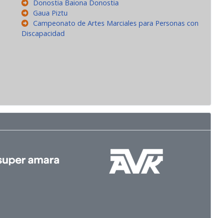
Donostia Baiona Donostia
Gaua Piztu
Campeonato de Artes Marciales para Personas con
Discapacidad