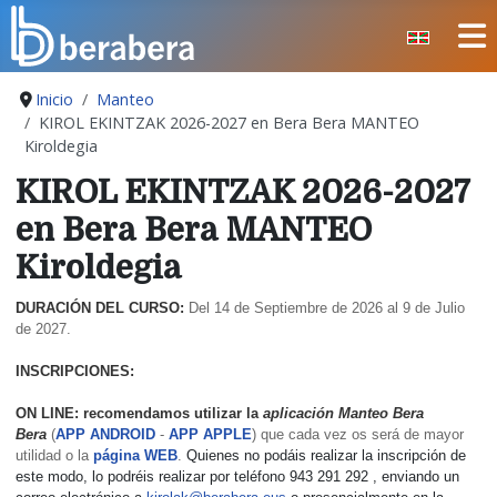
Seleccione su idioma
CERRAR
Inicio
Manteo
INICIO
KIROL EKINTZAK 2026-2027 en Bera Bera MANTEO
Kiroldegia
CLUB
KIROL EKINTZAK 2026-2027
MANTEO
en Bera Bera MANTEO
SECCIONES
Kiroldegia
EVENTOS
ÁREA SOCIAL
DURACIÓN DEL CURSO:
Del 14 de Septiembre de 2026 al 9 de Julio
de 2027.
PREVENCIÓN DE LA VIOLENCIA
INSCRIPCIONES:
BERA BERA IZARRAK
ON LINE: recomendamos utilizar la
aplicación Manteo Bera
Bera
(
APP ANDROID
-
APP APPLE
) que cada vez os será de mayor
utilidad o la
página WEB
.
Quienes no podáis realizar la inscripción de
este modo, lo podréis realizar por teléfono 943 291 292 , enviando un