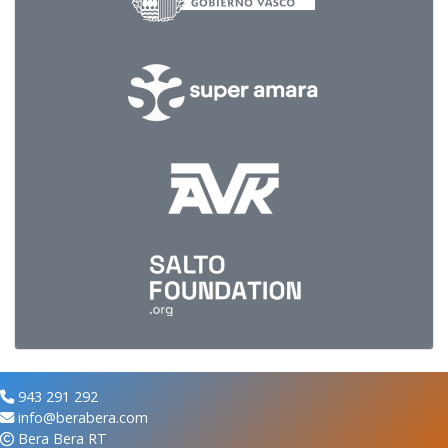
943 291 292
info@berabera.com
Bera Bera RT